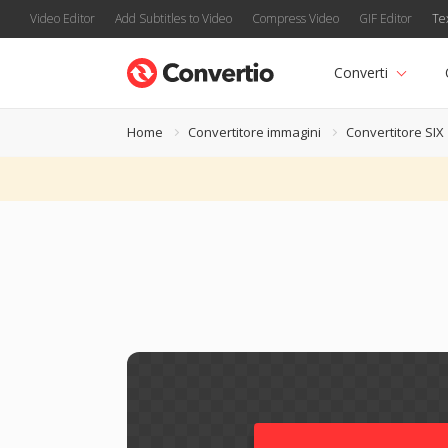
Video Editor
Add Subtitles to Video
Compress Video
GIF Editor
Te
Converti
Home
Convertitore immagini
Convertitore SIX