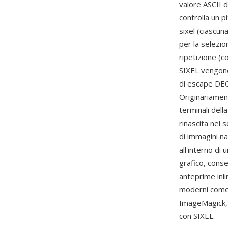
valore ASCII d
controlla un p
sixel (ciascun
per la selezio
ripetizione (c
SIXEL vengono
di escape DEC,
Originariamen
terminali del
rinascita nel 
di immagini n
all'interno di
grafico, conse
anteprime inli
moderni com
ImageMagick, l
con SIXEL.