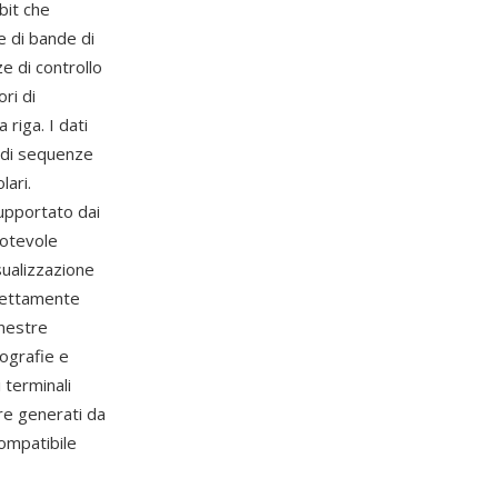
bit che
e di bande di
e di controllo
ri di
 riga. I dati
d di sequenze
lari.
upportato dai
notevole
sualizzazione
irettamente
inestre
tografie e
 terminali
re generati da
compatibile