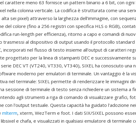
el carattere meno 63 fornisce un pattern binario a 6 bit, con ogni 
ixel nella colonna verticale. La codifica è strutturata come una seri
a alta sei pixel) attraverso la larghezza dell'immagine, con sequenz
ne del colore (fino a 256 registri con specifica HLS o RGB), contato
odifica run-length per efficienza), ritorno a capo e comandi di nuova
 trasmessi al dispositivo di output usando il protocollo standar
 incorporati nel flusso di testo insieme all'output di caratteri rego
te progettato per la linea di stampanti DEC e successivamente s
la serie DEC VT (VT240, VT330, VT340), SIXEL ha conosciuto una 
software moderno per emulatori di terminale. Un vantaggio è la vi
ativa nel terminale: SIXEL permette di renderizzare le immagini d
 una sessione di terminale di testo senza richiedere un sistema a f
ntendo agli strumenti a riga di comando di visualizzare grafici, fo
ne con l'output testuale. Questa capacità ha guidato l'adozione nei
e
mlterm
, xterm, WezTerm e foot. I dati SIX/SIXEL possono esse
ibsixel e chafa, e visualizzati in qualsiasi emulatore di terminale 