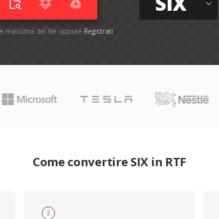
SIX
one massima del file oppure
Registrati
Come convertire SIX in RTF
2