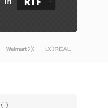
RTF
in
3