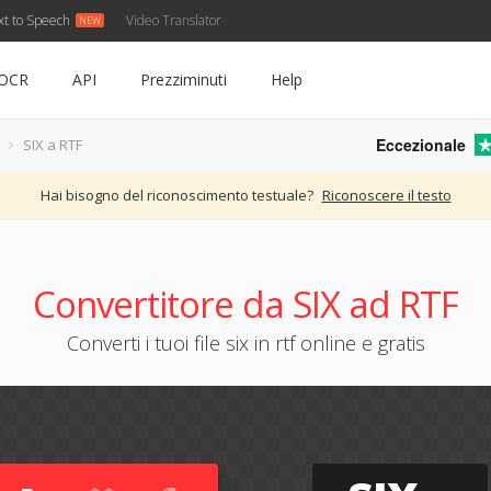
xt to Speech
Video Translator
OCR
API
Prezziminuti
Help
Eccezionale
SIX a RTF
Hai bisogno del riconoscimento testuale?
Riconoscere il testo
Convertitore da SIX ad RTF
Converti i tuoi file six in rtf online e gratis