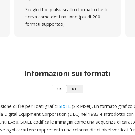
Scegli rtf o qualsiasi altro formato che ti
serva come destinazione (più di 200
formati supportati)
Informazioni sui formati
SIX
RTF
ione di file per i dati grafici
SIXEL
(Six Pixel), un formato grafico
lla Digital Equipment Corporation (DEC) nel 1983 e introdotto con
unti LA50. SIXEL codifica le immagini come una sequenza di caratt
ve ogni carattere rappresenta una colonna di sei pixel verticali (un 