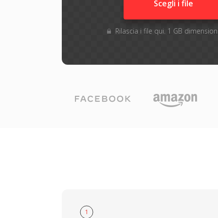
Scegli i file
Rilascia i file qui. 1 GB dimensi
1