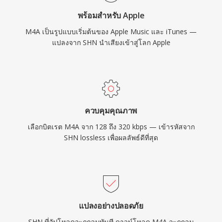
สูญเสียและไม่สูญเสียข้อมูล
พร้อมสำหรับ Apple
M4A เป็นรูปแบบเริ่มต้นของ Apple Music และ iTunes —
แปลงจาก SHN นำเสียงเข้าสู่โลก Apple
ควบคุมคุณภาพ
เลือกบิตเรต M4A จาก 128 ถึง 320 kbps — เข้ารหัสจาก
SHN lossless เพื่อผลลัพธ์ดีที่สุด
แปลงอย่างปลอดภัย
SHN ที่อัปโหลดจะถูกลบทันที ดาวน์โหลด M4A จะถูกลบ