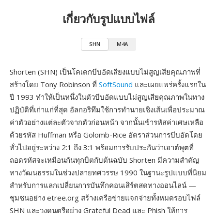
เกี่ยวกับรูปแบบไฟล์
SHN
M4A
Shorten (SHN) เป็นโคเดกบีบอัดเสียงแบบไม่สูญเสียคุณภาพที่
สร้างโดย Tony Robinson ที่
SoftSound
และเผยแพร่ครั้งแรกใน
ปี 1993 ทำให้เป็นหนึ่งในตัวบีบอัดแบบไม่สูญเสียคุณภาพในทาง
ปฏิบัติที่เก่าแก่ที่สุด อัลกอริทึมใช้การทำนายเชิงเส้นเพื่อประมาณ
ค่าตัวอย่างแต่ละตัวจากตัวก่อนหน้า จากนั้นเข้ารหัสค่าเศษเหลือ
ด้วยรหัส Huffman หรือ Golomb-Rice อัตราส่วนการบีบอัดโดย
ทั่วไปอยู่ระหว่าง 2:1 ถึง 3:1 พร้อมการรับประกันว่าเอาต์พุตที่
ถอดรหัสจะเหมือนกันทุกบิตกับต้นฉบับ Shorten มีความสำคัญ
ทางวัฒนธรรมในช่วงปลายทศวรรษ 1990 ในฐานะรูปแบบที่นิยม
สำหรับการแลกเปลี่ยนการบันทึกคอนเสิร์ตสดทางออนไลน์ —
ชุมชนอย่าง etree.org สร้างเครือข่ายแจกจ่ายทั้งหมดรอบไฟล์
SHN และวงดนตรีอย่าง Grateful Dead และ Phish ให้การ