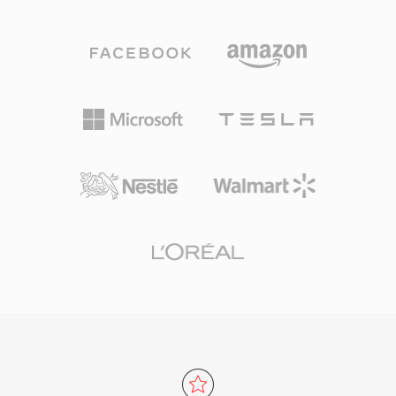
(ALAC) ก็ใช้นามสกุลเดียวกัน ไฟล์ M4A ที่เข้ารหัส
ความถูกต้อง แม้ว่า FLAC จะแทนที่ Shorten ด้วย
ด้วย AAC ให้คุณภาพเสียงดีกว่า MP3 ที่บิตเรตเทียบ
การบีบอัดที่ดีกว่า การรองรับการค้นหาตำแหน่ง
เท่า ด้วย spectral band replication ที่ปรับปรุงแล้ว
และเมทาดาทาแบบฝัง แต่ SHN ยังคงมีความสำคัญ
temporal noise shaping และแบบจำลองจิตอะคู
ทางประวัติศาสตร์และคลังเพลงสดจำนวนมากใน
สติกที่ขัดเกลา รองรับอัตราสุ่มตัวอย่างสูงสุด 96
รูปแบบนี้ยังคงหมุนเวียนอยู่ในปัจจุบัน
kHz และความลึกบิตสูงสุด 24 บิต การผสานรวมกับ
ระบบนิเวศ Apple เป็นไปอย่างราบรื่น — iTunes,
Apple Music, iPhone, iPad และ macOS รองรับ
M4A ได้โดยตรง — ขณะที่การรองรับจากบุคคลที่
สามครอบคลุม VLC, foobar2000, Android และ
ระบบข้อมูลบันเทิงในรถยนต์ส่วนใหญ่ ข้อดีสาม
ประการที่กำหนดรูปแบบนี้: ประสิทธิภาพการเข้า
รหัสที่เหนือกว่าตัวแปลงสัญญาณแบบสูญเสียข้อมูล
รุ่นเก่า เมตาดาต้าที่หลากหลายผ่านโครงสร้าง
MP4 atom (ภาพปก บท เนื้อเพลง) และความ
ยืดหยุ่นแบบสองโหมดที่ให้บริการทั้งเวิร์กโฟลว์แบบ