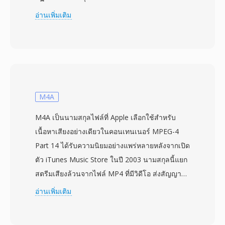
เพื่อประมาณค่าตัวอย่างแต่ละตัวจากตัวก่อนหน้า
อ่านเพิ่มเติม
จากนั้นเข้ารหัสค่าเศษเหลือด้วยรหัส Huffman หรือ
Golomb-Rice อัตราส่วนการบีบอัดโดยทั่วไปอยู่
ระหว่าง 2:1 ถึง 3:1 พร้อมการรับประกันว่าเอาต์พุตที่
ถอดรหัสจะเหมือนกันทุกบิตกับต้นฉบับ Shorten มี
ความสำคัญทางวัฒนธรรมในช่วงปลายทศวรรษ
1990 ในฐานะรูปแบบที่นิยมสำหรับการแลกเปลี่ยน
M4A
การบันทึกคอนเสิร์ตสดทางออนไลน์ — ชุมชนอย่าง
M4A เป็นนามสกุลไฟล์ที่ Apple เลือกใช้สำหรับ
etree.org สร้างเครือข่ายแจกจ่ายทั้งหมดรอบไฟล์
เนื้อหาเสียงอย่างเดียวในคอนเทนเนอร์ MPEG-4
SHN และวงดนตรีอย่าง Grateful Dead และ Phish
Part 14 ได้รับความนิยมอย่างแพร่หลายหลังจากเปิด
ให้การสนับสนุนโดยปริยาย ข้อดีประการหนึ่งคือ
ตัว iTunes Music Store ในปี 2003 นามสกุลนี้แยก
ความเรียบง่ายของรูปแบบ — การเข้ารหัสและ
สตรีมเสียงล้วนจากไฟล์ MP4 ที่มีวิดีโอ ส่งสัญญาณ
ถอดรหัสทำงานได้เร็วแม้บนฮาร์ดแวร์ระดับ
ให้เครื่องเล่นทราบว่าไม่มีแทร็กวิดีโอ ภายในไฟล์
อ่านเพิ่มเติม
Pentium ยุคแรก จุดแข็งอีกประการคือเอาต์พุตที่
M4A มักห่อหุ้มบิตสตรีม AAC-LC (Advanced Audio
แน่นอน — อินพุตเดียวกันสร้างไบต์เหมือนกันเสมอ
Coding, Low Complexity) แม้ว่า Apple Lossless
ทำให้ checksum เชื่อถือได้สำหรับการตรวจสอบ