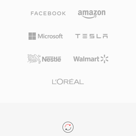
ความถูกต้อง แม้ว่า FLAC จะแทนที่ Shorten ด้วย
ถาวรระดับมืออาชีพ ความเร็วในการประมวลผล
การบีบอัดที่ดีกว่า การรองรับการค้นหาตำแหน่ง
เป็นจุดแข็งที่โดดเด่นของ TTA — โคเดกบรรลุการ
และเมทาดาทาแบบฝัง แต่ SHN ยังคงมีความสำคัญ
เข้ารหัสและถอดรหัสที่รวดเร็วโดยไม่ต้องใช้ CPU
ทางประวัติศาสตร์และคลังเพลงสดจำนวนมากใน
มาก รักษาความเบาแม้บนฮาร์ดแวร์เก่า โครงสร้าง
รูปแบบนี้ยังคงหมุนเวียนอยู่ในปัจจุบัน
ไฟล์รองรับแท็กเมทาดาทา ID3v1, ID3v2 และ
APEv2 ดังนั้นข้อมูลแทร็กและภาพอัลบั้มจะเดินทาง
ไปกับเสียง การรองรับฮาร์ดแวร์ปรากฏในเครื่อง
เล่นพกพาหลายรุ่น ทำให้ TTA มีข้อได้เปรียบในทาง
ปฏิบัติเหนือรูปแบบไม่สูญเสียคุณภาพคู่แข่งบางรูป
แบบ การอ้างอิงโอเพนซอร์สเผยแพร่ภายใต้สัญญา
อนุญาต GNU GPL ส่งเสริมการนำไปใช้โดยชุมชน
และการผสานรวมกับบุคคลที่สาม แม้ว่าโคเดกใหม่
อย่าง FLAC จะครองส่วนแบ่งที่ใหญ่กว่าในภูมิทัศน์
เสียงแบบไม่สูญเสียคุณภาพ TTA ยังคงรับใช้ผู้ใช้ที่
ให้คุณค่ากับความเรียบง่ายและการบีบอัดที่โปร่งใส