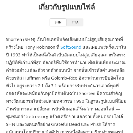
เกี่ยวกับรูปแบบไฟล์
SHN
TTA
Shorten (SHN) เป็นโคเดกบีบอัดเสียงแบบไม่สูญเสียคุณภาพที่
สร้างโดย Tony Robinson ที่
SoftSound
และเผยแพร่ครั้งแรกใน
ปี 1993 ทำให้เป็นหนึ่งในตัวบีบอัดแบบไม่สูญเสียคุณภาพในทาง
ปฏิบัติที่เก่าแก่ที่สุด อัลกอริทึมใช้การทำนายเชิงเส้นเพื่อประมาณ
ค่าตัวอย่างแต่ละตัวจากตัวก่อนหน้า จากนั้นเข้ารหัสค่าเศษเหลือ
ด้วยรหัส Huffman หรือ Golomb-Rice อัตราส่วนการบีบอัดโดย
ทั่วไปอยู่ระหว่าง 2:1 ถึง 3:1 พร้อมการรับประกันว่าเอาต์พุตที่
ถอดรหัสจะเหมือนกันทุกบิตกับต้นฉบับ Shorten มีความสำคัญ
ทางวัฒนธรรมในช่วงปลายทศวรรษ 1990 ในฐานะรูปแบบที่นิยม
สำหรับการแลกเปลี่ยนการบันทึกคอนเสิร์ตสดทางออนไลน์ —
ชุมชนอย่าง etree.org สร้างเครือข่ายแจกจ่ายทั้งหมดรอบไฟล์
SHN และวงดนตรีอย่าง Grateful Dead และ Phish ให้การ
สนับสนุนโดยปริยาย ข้อดีประการหนึ่งคือความเรียบง่ายของรูป