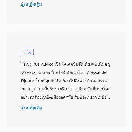
เพื่อประมาณค่าตัวอย่างแต่ละตัวจากตัวก่อนหน้า
อ่านเพิ่มเติม
จากนั้นเข้ารหัสค่าเศษเหลือด้วยรหัส Huffman หรือ
Golomb-Rice อัตราส่วนการบีบอัดโดยทั่วไปอยู่
ระหว่าง 2:1 ถึง 3:1 พร้อมการรับประกันว่าเอาต์พุตที่
ถอดรหัสจะเหมือนกันทุกบิตกับต้นฉบับ Shorten มี
ความสำคัญทางวัฒนธรรมในช่วงปลายทศวรรษ
1990 ในฐานะรูปแบบที่นิยมสำหรับการแลกเปลี่ยน
TTA
การบันทึกคอนเสิร์ตสดทางออนไลน์ — ชุมชนอย่าง
TTA (True Audio) เป็นโคเดกบีบอัดเสียงแบบไม่สูญ
etree.org สร้างเครือข่ายแจกจ่ายทั้งหมดรอบไฟล์
เสียคุณภาพแบบเรียลไทม์ พัฒนาโดย Aleksander
SHN และวงดนตรีอย่าง Grateful Dead และ Phish
Djourik โดยมีจุดกำเนิดย้อนไปถึงช่วงต้นทศวรรษ
ให้การสนับสนุนโดยปริยาย ข้อดีประการหนึ่งคือ
2000 รูปแบบนี้สร้างสตรีม PCM ต้นฉบับขึ้นมาใหม่
ความเรียบง่ายของรูปแบบ — การเข้ารหัสและ
อย่างถูกต้องทุกบิตเมื่อถอดรหัส รับประกันว่าไม่มีราย
ถอดรหัสทำงานได้เร็วแม้บนฮาร์ดแวร์ระดับ
ละเอียดเสียงสูญหายระหว่างการจัดเก็บหรือถ่ายโอน
อ่านเพิ่มเติม
Pentium ยุคแรก จุดแข็งอีกประการคือเอาต์พุตที่
TTA จัดการเสียงคุณภาพ CD มาตรฐานรวมถึง
แน่นอน — อินพุตเดียวกันสร้างไบต์เหมือนกันเสมอ
เนื้อหาความละเอียดสูงได้ถึงตัวอย่างจำนวนเต็ม 32
ทำให้ checksum เชื่อถือได้สำหรับการตรวจสอบ
บิต ทำให้เหมาะสำหรับการฟังทั่วไปและการเก็บ