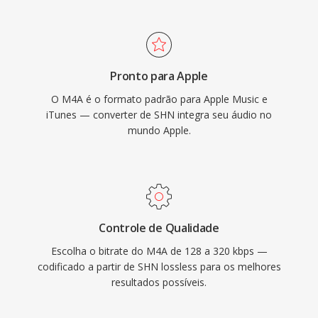
most car infotainment systems. Three tangible
benefits define the format: superior coding
efficiency over older lossy codecs, rich
metadata through the MP4 atom structure
Pronto para Apple
(artwork, chapters, lyrics), and dual-mode
O M4A é o formato padrão para Apple Music e
flexibility serving both lossy and lossless
iTunes — converter de SHN integra seu áudio no
workflows.
mundo Apple.
Controle de Qualidade
Escolha o bitrate do M4A de 128 a 320 kbps —
codificado a partir de SHN lossless para os melhores
resultados possíveis.