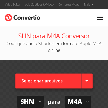
Video Editor
Add Subtitles to Video
Compress Video
Mais
SHN para M4A Conversor
Codifique áudio Shorten em formato Apple M4A
online
Selecionar arquivos
SHN
M4A
para