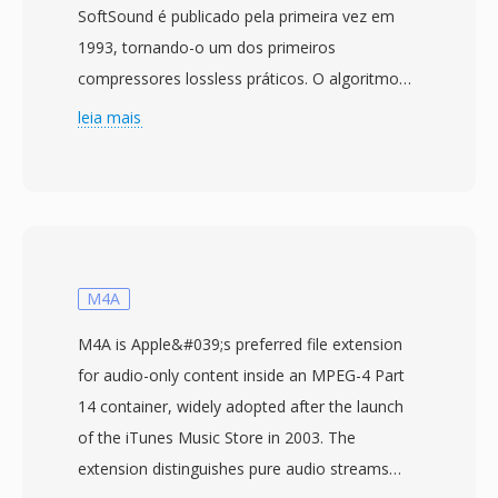
SoftSound é publicado pela primeira vez em
1993, tornando-o um dos primeiros
compressores lossless práticos. O algoritmo
usá predicao linear para estimar cada amostra
leia mais
a partir das anteriores é então codifica os
residuos com codigos Huffman ou Golomb-
Rice. Às taxas de compressão normalmente
ficam entre 2:1 é 3:1, com a garantia de que a
saída decodificada é idêntica bit a bit ao
original. O Shorten ganhou significado cultural
M4A
no final dos anos 1990 como o formato
M4A is Apple&#039;s preferred file extension
preferido para troca de gravações de
for audio-only content inside an MPEG-4 Part
concertos ao vivo online — comunidades
14 container, widely adopted after the launch
como etree.org construiram redes inteiras de
of the iTunes Music Store in 2003. The
distribuição em torno de arquivos SHN, e
extension distinguishes pure audio streams
bandas como Grateful Dead é Phish