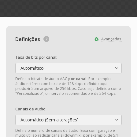
Definições
Avançadas
Taxa de bits por canal:
Automático
Define o bitrate de áudio AAC
por canal
. Por exemplo,
áudio estéreo com bitrate de 128 kbps definido aqui
produzirá um arquivo de 256 kbps. Caso seja definido como
"Personalizado", o intervalo recomendado é de ≥64 kbps.
Canais de Áudio:
Automático (Sem alterações)
Define o número de canais de áudio. Essa configuração é
muito útil ao reduzir canais (downmix), por exemplo, de 5.1