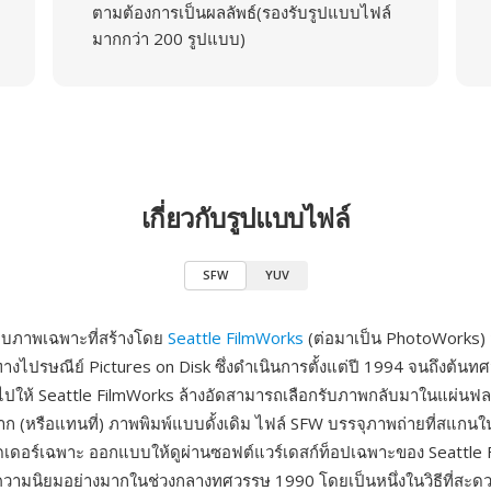
ตามต้องการเป็นผลลัพธ์(รองรับรูปแบบไฟล์
มากกว่า 200 รูปแบบ)
เกี่ยวกับรูปแบบไฟล์
SFW
YUV
บบภาพเฉพาะที่สร้างโดย
Seattle FilmWorks
(ต่อมาเป็น PhotoWorks) 
ทางไปรษณีย์ Pictures on Disk ซึ่งดำเนินการตั้งแต่ปี 1994 จนถึงต้น
ล์มไปให้ Seattle FilmWorks ล้างอัดสามารถเลือกรับภาพกลับมาในแผ่นฟล
จาก (หรือแทนที่) ภาพพิมพ์แบบดั้งเดิม ไฟล์ SFW บรรจุภาพถ่ายที่สแก
ยเฮดเดอร์เฉพาะ ออกแบบให้ดูผ่านซอฟต์แวร์เดสก์ท็อปเฉพาะของ Seattle
บความนิยมอย่างมากในช่วงกลางทศวรรษ 1990 โดยเป็นหนึ่งในวิธีที่สะดวกท