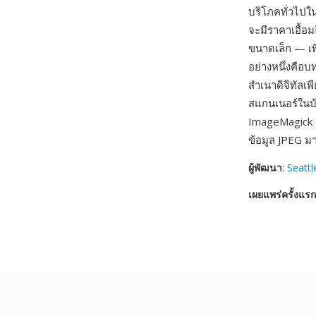
บริโภคทั่วไปใน
จะมีราคาเอื้อ
ขนาดเล็ก — เพ
อย่างหนึ่งคือ
สำเนาดิจิทัลเพ
สแกนเนอร์ในบ้
ImageMagick 
ข้อมูล JPEG มา
ผู้พัฒนา
:
Seatt
เผยแพร่ครั้งแรก