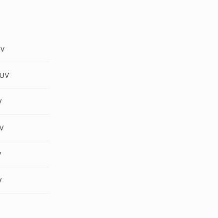
UV
YUV
V
UV
V
V