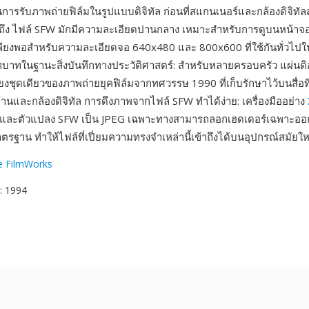
การรับภาพถ่ายฟิล์มในรูปแบบดิจิทัล ก่อนที่สแกนเนอร์และกล้องดิจิทัล
มถึง ไฟล์ SFW มักมีความละเอียดปานกลาง เหมาะสำหรับการดูบนหน้าจ
ียงพอสำหรับความละเอียดจอ 640x480 และ 800x600 ที่ใช้กันทั่วไปในส
บทบาทในฐานะสิ่งบันทึกทางประวัติศาสตร์: สำหรับหลายครอบครัว แผ่นดิ
ียงชุดเดียวของภาพถ่ายยุคฟิล์มจากทศวรรษ 1990 ที่เก็บรักษาไว้บนสื่อที
านและกล้องดิจิทัล การดึงภาพจากไฟล์ SFW ทำได้ง่าย: เครื่องมืออย่าง
และตัวแปลง SFW เป็น JPEG เฉพาะทางสามารถลอกเฮดเดอร์เฉพาะออ
ตรฐาน ทำให้ไฟล์ที่เปี่ยมความทรงจำเหล่านี้เข้าถึงได้บนอุปกรณ์สมัยให
le FilmWorks
: 1994