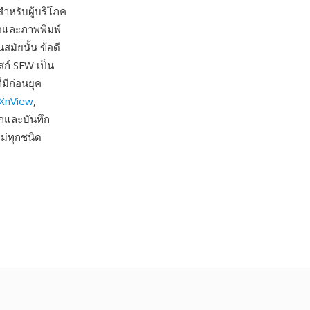
สำหรับผู้บริโภค
อและภาพพิมพ์
มัยนั้น ข้อดี
สก์ SFW เป็น
่มีก่อนยุค
XnView
,
กและบันทึก
ม่ทุกชนิด