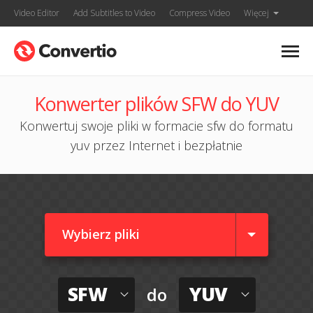
Video Editor
Add Subtitles to Video
Compress Video
Więcej
Konwerter plików SFW do YUV
Konwertuj swoje pliki w formacie sfw do formatu
yuv przez Internet i bezpłatnie
Wybierz pliki
SFW
YUV
do