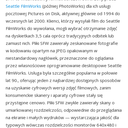
Seattle FilmWorks
(później PhotoWorks) dla ich usługi
pocztowej Pictures on Disk, aktywnej głównie od 1994 do
wczesnych lat 2000. Klienci, którzy wysyłali film do Seattle
FilmWorks do wywołania, mogli wybrać otrzymanie zdjęć
na dyskietkach 3,5 cala oprócz tradycyjnych odbitek lub
zamiast nich. Pliki SFW zawierały zeskanowane fotografie
w kodowaniu opartym na JPEG opakowanym w
niestandardowy nagłówek, przeznaczone do oglądania
przez własnościowe oprogramowanie desktopowe Seattle
FilmWorks. Usługa była szczególnie popularna w połowie
lat 90., oferując jeden z najbardziej dostępnych sposobów
na uzyskanie cyfrowych wersji zdjęć filmowych, zanim
konsumenckie skanery i aparaty cyfrowe stały się
przystępne cenowo. Pliki SFW zwykle zawierały skany o
umiarkowanej rozdzielczości, odpowiednie do przeglądania
na ekranie i małych wydruków — wystarczająca jakość dla
typowych wówczas rozdzielczości monitorów 640x480 i