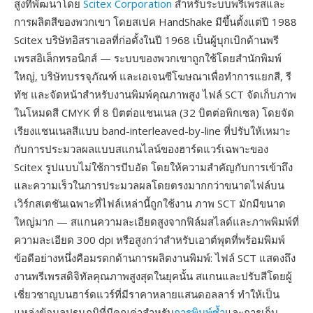
สูงที่พัฒนาโดย
Scitex Corporation
สำหรับระบบพรีเพรสและ
การผลิตสีของพวกเขา โดยสเปค HandShake มีขึ้นตั้งแต่ปี 1988
Scitex บริษัทอิสราเอลที่ก่อตั้งในปี 1968 เป็นผู้บุกเบิกด้านพรี
เพรสอิเล็กทรอนิกส์ — ระบบของพวกเขาถูกใช้โดยสำนักพิมพ์
ใหญ่, บริษัทบรรจุภัณฑ์ และเอเจนซีโฆษณาเพื่อทำการแยกสี, รี
ทัช และจัดหน้าสำหรับงานพิมพ์คุณภาพสูง ไฟล์ SCT จัดเก็บภาพ
ในโหมดสี CMYK ที่ 8 บิตต่อแชนเนล (32 บิตต่อพิกเซล) โดยจัด
เรียงแชนเนลสีแบบ band-interleaved-by-line ที่ปรับให้เหมาะ
กับการประมวลผลแบบสแกนไลน์ของฮาร์ดแวร์เฉพาะของ
Scitex รูปแบบไม่ใช้การบีบอัด โดยให้ความสำคัญกับการเข้าถึง
และความเร็วในการประมวลผลโดยตรงมากกว่าขนาดไฟล์บน
เวิร์กสเตชันเฉพาะที่ไฟล์เหล่านี้ถูกใช้งาน ภาพ SCT มักมีขนาด
ใหญ่มาก — สแกนความละเอียดสูงจากฟิล์มสไลด์และภาพพิมพ์ที่
ความละเอียด 300 dpi หรือสูงกว่าสำหรับเอาต์พุตที่พร้อมพิมพ์
ข้อดีอย่างหนึ่งคือมรดกด้านการผลิตงานพิมพ์: ไฟล์ SCT แสดงถึง
งานพรีเพรสดิจิทัลคุณภาพสูงสุดในยุคนั้น สแกนและปรับสีโดยผู้
เชี่ยวชาญบนฮาร์ดแวร์ที่มีราคาหลายแสนดอลลาร์ ทำให้เป็น
แหล่งข้อมูลปฐมภูมิที่มีคุณค่าสำหรับ
การพิมพ์ซ้ำ
และการเก็บ