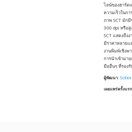
ไลน์ของฮาร์ดแ
ความเร็วในการ
ภาพ SCT มักม
300 dpi หรือสู
SCT แสดงถึงงา
มีราคาหลายแสน
งานพิมพ์เชิง
การนำเข้ามาอย
มืออื่นๆ ที่รอ
ผู้พัฒนา
:
Scitex
เผยแพร่ครั้งแรก