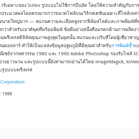
วร์เฉพาะของ Scitex รูปแบบไม่ใช้การบีบอัด โดยให้ความสำคัญกับการ
ประมวลผลโดยตรงมากกว่าขนาดไฟล์บนเวิร์กสเตชันเฉพาะที่ไฟล์เหล่านี
ีขนาดใหญ่มาก — สแกนความละเอียดสูงจากฟิล์มสไลด์และภาพพิมพ์ที่
งกว่าสำหรับเอาต์พุตที่พร้อมพิมพ์ ข้อดีอย่างหนึ่งคือมรดกด้านการผลิตงา
นพรีเพรสดิจิทัลคุณภาพสูงสุดในยุคนั้น สแกนและปรับสีโดยผู้เชี่ยวชาญ
ดอลลาร์ ทำให้เป็นแหล่งข้อมูลปฐมภูมิที่มีคุณค่าสำหรับ
การพิมพ์ซ้ำ
แล
พาณิชย์จากทศวรรษ 1980 และ 1990 Adobe Photoshop รองรับไฟล์ SC
่างยาวนาน และรูปแบบนี้ยังสามารถอ่านได้โดย ImageMagick, XnView
งรับรูปแบบพรีเพรส
 Corporation
: 1988