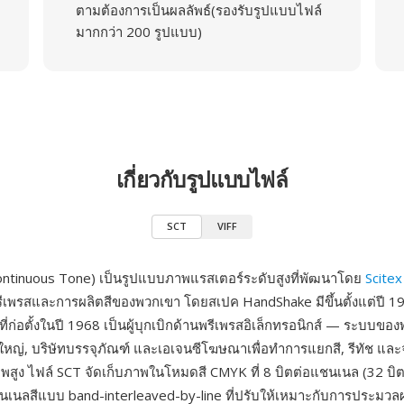
ตามต้องการเป็นผลลัพธ์(รองรับรูปแบบไฟล์
มากกว่า 200 รูปแบบ)
เกี่ยวกับรูปแบบไฟล์
SCT
VIFF
ontinuous Tone) เป็นรูปแบบภาพแรสเตอร์ระดับสูงที่พัฒนาโดย
Scitex
เพรสและการผลิตสีของพวกเขา โดยสเปค HandShake มีขึ้นตั้งแต่ปี 19
ที่ก่อตั้งในปี 1968 เป็นผู้บุกเบิกด้านพรีเพรสอิเล็กทรอนิกส์ — ระบบขอ
ใหญ่, บริษัทบรรจุภัณฑ์ และเอเจนซีโฆษณาเพื่อทำการแยกสี, รีทัช และ
พสูง ไฟล์ SCT จัดเก็บภาพในโหมดสี CMYK ที่ 8 บิตต่อแชนเนล (32 บิต
ชนเนลสีแบบ band-interleaved-by-line ที่ปรับให้เหมาะกับการประม