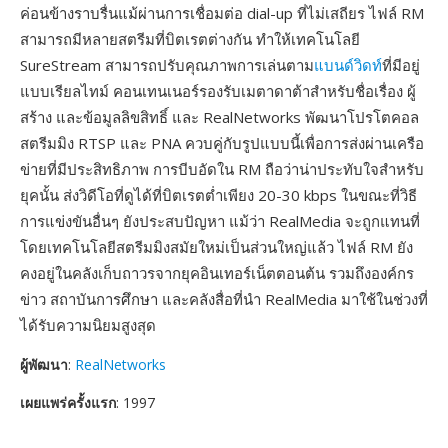
ค่อนข้างราบรื่นแม้ผ่านการเชื่อมต่อ dial-up ที่ไม่เสถียร ไฟล์ RM
สามารถมีหลายสตรีมที่บิตเรตต่างกัน ทำให้เทคโนโลยี
SureStream สามารถปรับคุณภาพการเล่นตาม
แบนด์วิดท์
ที่มีอยู่
แบบเรียลไทม์ คอนเทนเนอร์รองรับเมตาดาต้าสำหรับชื่อเรื่อง ผู้
สร้าง และข้อมูลลิขสิทธิ์ และ RealNetworks พัฒนาโปรโตคอล
สตรีมมิง RTSP และ PNA ควบคู่กับรูปแบบนี้เพื่อการส่งผ่านเครือ
ข่ายที่มีประสิทธิภาพ การบีบอัดใน RM ถือว่าน่าประทับใจสำหรับ
ยุคนั้น ส่งวิดีโอที่ดูได้ที่บิตเรตต่ำเพียง 20-30 kbps ในขณะที่วิธี
การแข่งขันอื่นๆ ยังประสบปัญหา แม้ว่า RealMedia จะถูกแทนที่
โดยเทคโนโลยีสตรีมมิงสมัยใหม่เป็นส่วนใหญ่แล้ว ไฟล์ RM ยัง
คงอยู่ในคลังเก็บถาวรจากยุคอินเทอร์เน็ตตอนต้น รวมถึงองค์กร
ข่าว สถาบันการศึกษา และคลังสื่อที่นำ RealMedia มาใช้ในช่วงที่
ได้รับความนิยมสูงสุด
ผู้พัฒนา
:
RealNetworks
เผยแพร่ครั้งแรก
: 1997