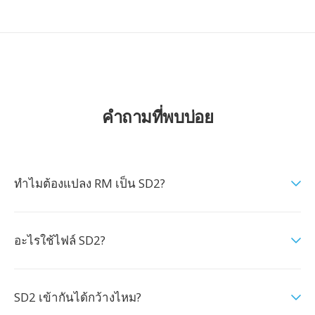
คำถามที่พบบ่อย
ทำไมต้องแปลง RM เป็น SD2?
อะไรใช้ไฟล์ SD2?
SD2 เข้ากันได้กว้างไหม?