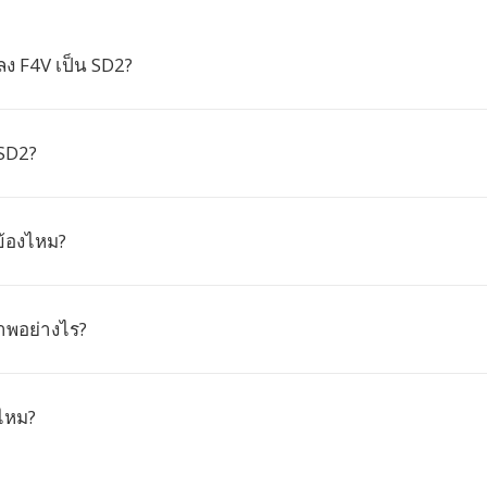
ง F4V เป็น SD2?
 SD2?
วข้องไหม?
าพอย่างไร?
้ไหม?