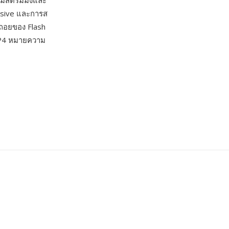
อร์มสตรีมมิงและ
essive และการส
ถดถอยของ Flash
 MP4 หมายความ