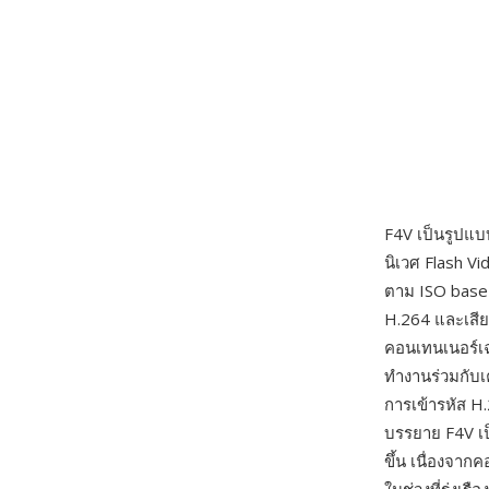
F4V เป็นรูปแบ
นิเวศ Flash V
ตาม ISO base 
H.264 และเสีย
คอนเทนเนอร์เ
ทำงานร่วมกับเคร
การเข้ารหัส 
บรรยาย F4V เป็
ขึ้น เนื่องจาก