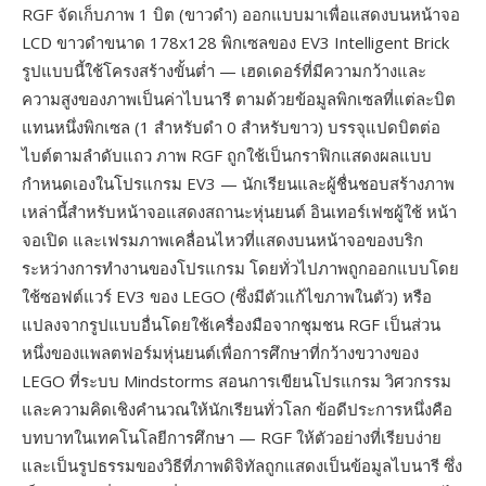
RGF จัดเก็บภาพ 1 บิต (ขาวดำ) ออกแบบมาเพื่อแสดงบนหน้าจอ
LCD ขาวดำขนาด 178x128 พิกเซลของ EV3 Intelligent Brick
รูปแบบนี้ใช้โครงสร้างขั้นต่ำ — เฮดเดอร์ที่มีความกว้างและ
ความสูงของภาพเป็นค่าไบนารี ตามด้วยข้อมูลพิกเซลที่แต่ละบิต
แทนหนึ่งพิกเซล (1 สำหรับดำ 0 สำหรับขาว) บรรจุแปดบิตต่อ
ไบต์ตามลำดับแถว ภาพ RGF ถูกใช้เป็นกราฟิกแสดงผลแบบ
กำหนดเองในโปรแกรม EV3 — นักเรียนและผู้ชื่นชอบสร้างภาพ
เหล่านี้สำหรับหน้าจอแสดงสถานะหุ่นยนต์ อินเทอร์เฟซผู้ใช้ หน้า
จอเปิด และเฟรมภาพเคลื่อนไหวที่แสดงบนหน้าจอของบริก
ระหว่างการทำงานของโปรแกรม โดยทั่วไปภาพถูกออกแบบโดย
ใช้ซอฟต์แวร์ EV3 ของ LEGO (ซึ่งมีตัวแก้ไขภาพในตัว) หรือ
แปลงจากรูปแบบอื่นโดยใช้เครื่องมือจากชุมชน RGF เป็นส่วน
หนึ่งของแพลตฟอร์มหุ่นยนต์เพื่อการศึกษาที่กว้างขวางของ
LEGO ที่ระบบ Mindstorms สอนการเขียนโปรแกรม วิศวกรรม
และความคิดเชิงคำนวณให้นักเรียนทั่วโลก ข้อดีประการหนึ่งคือ
บทบาทในเทคโนโลยีการศึกษา — RGF ให้ตัวอย่างที่เรียบง่าย
และเป็นรูปธรรมของวิธีที่ภาพดิจิทัลถูกแสดงเป็นข้อมูลไบนารี ซึ่ง