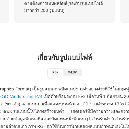
ตามต้องการเป็นผลลัพธ์(รองรับรูปแบบไฟล์
มากกว่า 200 รูปแบบ)
เกี่ยวกับรูปแบบไฟล์
RGF
WEBP
aphics Format) เป็นรูปแบบภาพบิตแมปขาวดำอย่างง่ายที่ใช้โดยชุดหุ
EGO Mindstorms EV3
เปิดตัวพร้อมระบบ EV3 เมื่อวันที่ 1 กันยายน 
 บิต (ขาวดำ) ออกแบบมาเพื่อแสดงบนหน้าจอ LCD ขาวดำขนาด 178x12
t Brick รูปแบบนี้ใช้โครงสร้างขั้นต่ำ — เฮดเดอร์ที่มีความกว้างและค
 ตามด้วยข้อมูลพิกเซลที่แต่ละบิตแทนหนึ่งพิกเซล (1 สำหรับดำ 0 สำหรับ
์ตามลำดับแถว ภาพ RGF ถูกใช้เป็นกราฟิกแสดงผลแบบกำหนดเองใน