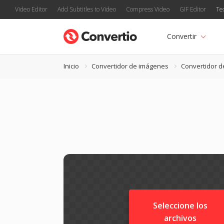
Video Editor
Add Subtitles to Video
Compress Video
GIF Editor
Te
Convertir
Inicio
Convertidor de imágenes
Convertidor d
Seleccione los
archivos