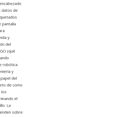
un encabezado
s datos de
paquetados
 pantalla
ara
nida y
ión del
EGO (qué
sando
e robótica
niería y
 papel del
creto de como
 los
inando el
llo. La
renden sobre