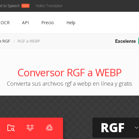
xt to Speech
Video Translator
OCR
API
Precio
Help
Excelente
e RGF
RGF a WEBP
Conversor RGF a WEBP
Convierta sus archivos rgf a webp en línea y gratis
RGF