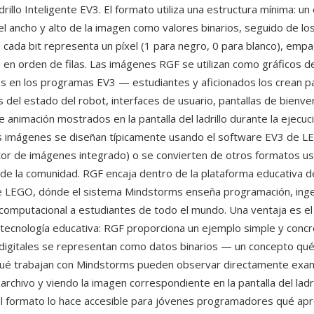
drillo Inteligente EV3. El formato utiliza una estructura mínima: 
el ancho y alto de la imagen como valores binarios, seguido de lo
 cada bit representa un píxel (1 para negro, 0 para blanco), em
 en orden de filas. Las imágenes RGF se utilizan como gráficos de
s en los programas EV3 — estudiantes y aficionados los crean p
s del estado del robot, interfaces de usuario, pantallas de bienve
animación mostrados en la pantalla del ladrillo durante la ejecuc
s imágenes se diseñan típicamente usando el software EV3 de L
itor de imágenes integrado) o se convierten de otros formatos u
de la comunidad. RGF encaja dentro de la plataforma educativa d
 LEGO, dónde el sistema Mindstorms enseña programación, inge
omputacional a estudiantes de todo el mundo. Una ventaja es el
 tecnología educativa: RGF proporciona un ejemplo simple y con
digitales se representan como datos binarios — un concepto qué
qué trabajan con Mindstorms pueden observar directamente exam
archivo y viendo la imagen correspondiente en la pantalla del ladri
el formato lo hace accesible para jóvenes programadores qué ap