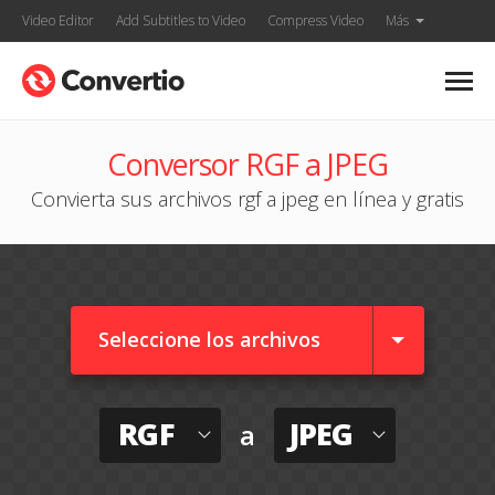
Video Editor
Add Subtitles to Video
Compress Video
Más
Conversor RGF a JPEG
Convierta sus archivos rgf a jpeg en línea y gratis
Seleccione los archivos
RGF
JPEG
a