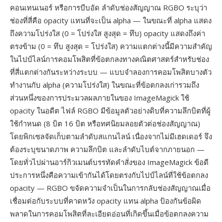
คอนเทนเนอร์ หรือการบีบอัด ลำดับช่องสัญญาณ RGBO ระบุว่า
ช่องที่สี่คือ opacity แทนที่จะเป็น alpha — ในขณะที่ alpha แสดง
ถึงความโปร่งใส (0 = โปร่งใส สูงสุด = ทึบ) opacity แสดงถึงค่า
ตรงข้าม (0 = ทึบ สูงสุด = โปร่งใส) ความแตกต่างนี้มีความสำคัญ
ในไปป์ไลน์การคอมโพสิตที่ข้อตกลงทางคณิตศาสตร์สำหรับช่อง
ที่สี่แตกต่างกันระหว่างระบบ — แบบจำลองการคอมโพสิตบางตัว
ทำงานกับ alpha (ความโปร่งใส) ในขณะที่ข้อตกลงเก่ารวมถึง
ส่วนหนึ่งของการประมวลผลภายในของ ImageMagick ใช้
opacity ในอดีต ไฟล์ RGBO มีข้อมูลตัวอย่างดิบที่ความลึกบิตที่ผู้
ใช้กำหนด (8 บิต 16 บิต หรือทศนิยมลอยตัวต่อช่องสัญญาณ)
โดยพิกเซลจัดเก็บตามลำดับสแกนไลน์ เนื่องจากไม่มีเฮดเดอร์ จึง
ต้องระบุขนาดภาพ ความลึกบิต และลำดับไบต์จากภายนอก —
โดยทั่วไปผ่านอาร์กิวเมนต์บรรทัดคำสั่งของ ImageMagick ข้อดี
ประการหนึ่งคือความเข้ากันได้โดยตรงกับไปป์ไลน์ที่ใช้ข้อตกลง
opacity — RGBO ขจัดความจำเป็นในการกลับช่องสัญญาณเมื่อ
เชื่อมต่อกับระบบที่คาดหวัง opacity แทน alpha ป้องกันข้อผิด
พลาดในการคอมโพสิตที่ละเอียดอ่อนที่เกิดขึ้นเมื่อข้อตกลงความ