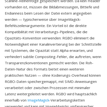
Scanline-Reihenfolge gespeichert werden. Da kein Header
vorhanden ist, müssen die Bildabmessungen, Bittiefe und
Endianness beim Lesen der Datei extern angegeben
werden — typischerweise über ImageMagick-
Befehlszeilenargumente. Ein Vorteil ist die direkte
Kompatibilität mit Verarbeitungs-Pipelines, die die
Opazitäts-Konvention verwenden: RGBO eliminiert die
Notwendigkeit einer Kanalinvertierung bei der Schnittstelle
mit Systemen, die Opazität statt Alpha erwarten, und
verhindert subtile Compositing-Fehler, die auftreten, wenn
Transparenzkonventionen gemischt werden. Die Roh-
Daten-Natur des Formats bietet einen weiteren
praktischen Nutzen — ohne Kodierungs-Overhead können
RGBO-Daten speichergemappt, mit SIMD-Anweisungen
verarbeitet oder zwischen Prozessen mit minimaler
Latenz weitergeleitet werden. RGBO wird hauptsächlich
innerhalb von
ImageMagick
-Verarbeitungsketten
verwendet und kann mit ImageMagicks umfangreicher