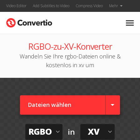
Video Editor
Add Subtitles to Video
Compress Video
Mehr
RGBO-zu-XV-Konverter
Wandeln Sie Ihre rgbo-Dateien online &
kostenlos in xv um
Dateien wählen
RGBO
XV
in