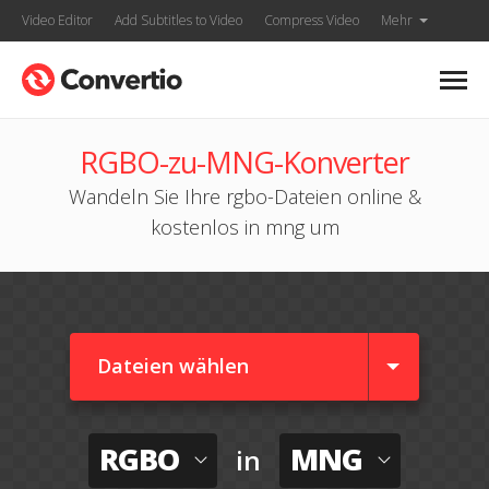
Video Editor
Add Subtitles to Video
Compress Video
Mehr
RGBO-zu-MNG-Konverter
Wandeln Sie Ihre rgbo-Dateien online &
kostenlos in mng um
Dateien wählen
RGBO
MNG
in