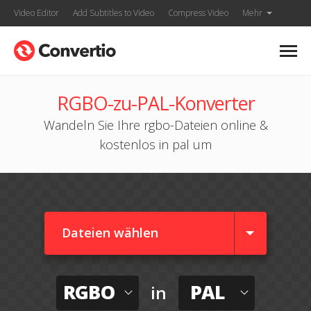
Video Editor
Add Subtitles to Video
Compress Video
Mehr
RGBO-zu-PAL-Konverter
Wandeln Sie Ihre rgbo-Dateien online &
kostenlos in pal um
Dateien wählen
RGBO
PAL
in