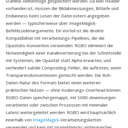
Scanline-Reihenfolge gespeichert werden. Da kein Header
vorhanden ist, müssen die Bildabmessungen, Bittiefe und
Endianness beim Lesen der Datei extern angegeben
werden — typischerweise über ImageMagick-
Befehlszeilenargumente. Ein Vorteil ist die direkte
Kompatibilität mit Verarbeitungs-Pipelines, die die
Opazitäts-Konvention verwenden: RGBO eliminiert die
Notwendigkeit einer Kanalinvertierung bei der Schnittstelle
mit Systemen, die Opazität statt Alpha erwarten, und
verhindert subtile Compositing-Fehler, die auftreten, wenn
Transparenzkonventionen gemischt werden. Die Roh-
Daten-Natur des Formats bietet einen weiteren
praktischen Nutzen — ohne Kodierungs-Overhead können
RGBO-Daten speichergemappt, mit SIMD-Anweisungen
verarbeitet oder zwischen Prozessen mit minimaler
Latenz weitergeleitet werden. RGBO wird hauptsächlich
innerhalb von
ImageMagick
-Verarbeitungsketten
verwendet und kann mit ImageMagicks umfangreicher