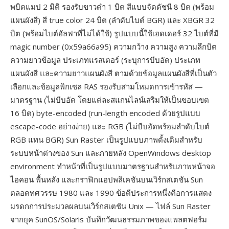
พบิตแมป 2 มิติ รองรับขาวดำ 1 บิต สีแบบจัดดัชนี 8 บิต (พร้อม
แผนผังสี) สี true color 24 บิต (ลำดับไบต์ BGR) และ XBGR 32
บิต (พร้อมไบต์อัลฟาที่ไม่ได้ใช้) รูปแบบนี้ใช้เฮดเดอร์ 32 ไบต์ที่มี
magic number (0x59a66a95) ความกว้าง ความสูง ความลึกบิต
ความยาวข้อมูล ประเภทแรสเตอร์ (ระบุการบีบอัด) ประเภท
แผนผังสี และความยาวแผนผังสี ตามด้วยข้อมูลแผนผังสีที่เป็นตัว
เลือกและข้อมูลพิกเซล RAS รองรับสามโหมดการเข้ารหัส —
มาตรฐาน (ไม่บีบอัด โดยแต่ละสแกนไลน์เสริมให้เป็นขอบเขต
16 บิต) byte-encoded (run-length encoded ด้วยรูปแบบ
escape-code อย่างง่าย) และ RGB (ไม่บีบอัดพร้อมลำดับไบต์
RGB แทน BGR) Sun Raster เป็นรูปแบบภาพดั้งเดิมสำหรับ
ระบบหน้าต่างของ Sun และภายหลัง OpenWindows desktop
environment ทำหน้าที่เป็นรูปแบบมาตรฐานสำหรับภาพหน้าจอ
ไอคอน พื้นหลัง และกราฟิกแอปพลิเคชันบนเวิร์กสเตชัน Sun
ตลอดทศวรรษ 1980 และ 1990 ข้อดีประการหนึ่งคือการแสดง
มรดกการประมวลผลบนเวิร์กสเตชัน Unix — ไฟล์ Sun Raster
จากยุค SunOS/Solaris บันทึกวัฒนธรรมภาพของแพลตฟอร์ม