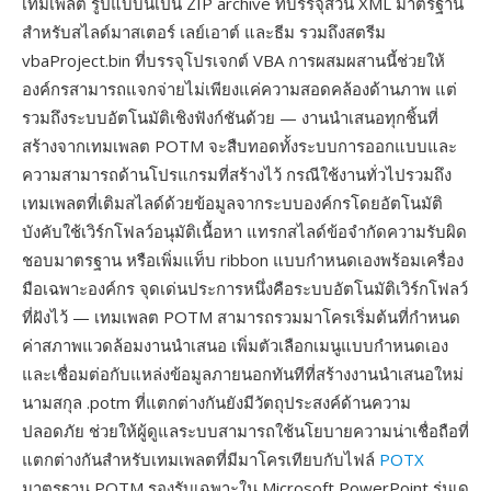
เทมเพลต รูปแบบนี้เป็น ZIP archive ที่บรรจุส่วน XML มาตรฐาน
สำหรับสไลด์มาสเตอร์ เลย์เอาต์ และธีม รวมถึงสตรีม
vbaProject.bin ที่บรรจุโปรเจกต์ VBA การผสมผสานนี้ช่วยให้
องค์กรสามารถแจกจ่ายไม่เพียงแค่ความสอดคล้องด้านภาพ แต่
รวมถึงระบบอัตโนมัติเชิงฟังก์ชันด้วย — งานนำเสนอทุกชิ้นที่
สร้างจากเทมเพลต POTM จะสืบทอดทั้งระบบการออกแบบและ
ความสามารถด้านโปรแกรมที่สร้างไว้ กรณีใช้งานทั่วไปรวมถึง
เทมเพลตที่เติมสไลด์ด้วยข้อมูลจากระบบองค์กรโดยอัตโนมัติ
บังคับใช้เวิร์กโฟลว์อนุมัติเนื้อหา แทรกสไลด์ข้อจำกัดความรับผิด
ชอบมาตรฐาน หรือเพิ่มแท็บ ribbon แบบกำหนดเองพร้อมเครื่อง
มือเฉพาะองค์กร จุดเด่นประการหนึ่งคือระบบอัตโนมัติเวิร์กโฟลว์
ที่ฝังไว้ — เทมเพลต POTM สามารถรวมมาโครเริ่มต้นที่กำหนด
ค่าสภาพแวดล้อมงานนำเสนอ เพิ่มตัวเลือกเมนูแบบกำหนดเอง
และเชื่อมต่อกับแหล่งข้อมูลภายนอกทันทีที่สร้างงานนำเสนอใหม่
นามสกุล .potm ที่แตกต่างกันยังมีวัตถุประสงค์ด้านความ
ปลอดภัย ช่วยให้ผู้ดูแลระบบสามารถใช้นโยบายความน่าเชื่อถือที่
แตกต่างกันสำหรับเทมเพลตที่มีมาโครเทียบกับไฟล์
POTX
มาตรฐาน POTM รองรับเฉพาะใน Microsoft PowerPoint รุ่นเด