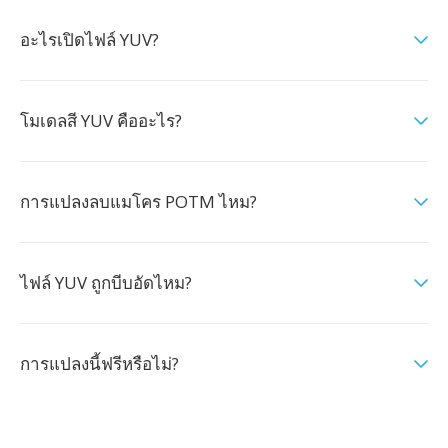
อะไรเปิดไฟล์ YUV?
โมเดลสี YUV คืออะไร?
การแปลงลบแมโคร POTM ไหม?
ไฟล์ YUV ถูกบีบอัดไหม?
การแปลงนี้ฟรีหรือไม่?