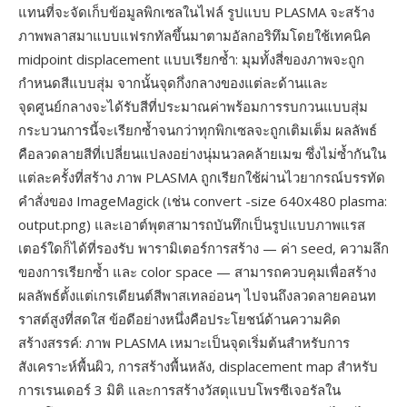
แทนที่จะจัดเก็บข้อมูลพิกเซลในไฟล์ รูปแบบ PLASMA จะสร้าง
ภาพพลาสมาแบบแฟรกทัลขึ้นมาตามอัลกอริทึมโดยใช้เทคนิค
midpoint displacement แบบเรียกซ้ำ: มุมทั้งสี่ของภาพจะถูก
กำหนดสีแบบสุ่ม จากนั้นจุดกึ่งกลางของแต่ละด้านและ
จุดศูนย์กลางจะได้รับสีที่ประมาณค่าพร้อมการรบกวนแบบสุ่ม
กระบวนการนี้จะเรียกซ้ำจนกว่าทุกพิกเซลจะถูกเติมเต็ม ผลลัพธ์
คือลวดลายสีที่เปลี่ยนแปลงอย่างนุ่มนวลคล้ายเมฆ ซึ่งไม่ซ้ำกันใน
แต่ละครั้งที่สร้าง ภาพ PLASMA ถูกเรียกใช้ผ่านไวยากรณ์บรรทัด
คำสั่งของ ImageMagick (เช่น convert -size 640x480 plasma:
output.png) และเอาต์พุตสามารถบันทึกเป็นรูปแบบภาพแรส
เตอร์ใดก็ได้ที่รองรับ พารามิเตอร์การสร้าง — ค่า seed, ความลึก
ของการเรียกซ้ำ และ color space — สามารถควบคุมเพื่อสร้าง
ผลลัพธ์ตั้งแต่เกรเดียนต์สีพาสเทลอ่อนๆ ไปจนถึงลวดลายคอนท
ราสต์สูงที่สดใส ข้อดีอย่างหนึ่งคือประโยชน์ด้านความคิด
สร้างสรรค์: ภาพ PLASMA เหมาะเป็นจุดเริ่มต้นสำหรับการ
สังเคราะห์พื้นผิว, การสร้างพื้นหลัง, displacement map สำหรับ
การเรนเดอร์ 3 มิติ และการสร้างวัสดุแบบโพรซีเจอรัลใน