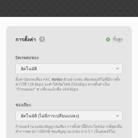
การตั้งค่า
ขั้นสูง
บิตเรตต่อช่อง:
อัตโนมัติ
ตั้งค่าบิตเรตเสียง AAC
ต่อช่อง
ตัวอย่างเช่น เสียงสเตอริโอที่มีการตั้ง
ค่าไว้ที่ 128 kbps จะทำให้เกิดไฟล์ 256 kbps หากตั้งค่าเป็น
"กำหนดเอง" ช่วงที่แนะนำคือ ≥64 kbps
ช่องเสียง:
อัตโนมัติ (ไม่มีการเปลี่ยนแปลง)
กำหนดจำนวนช่องสัญญาณเสียง การตั้งค่านี้มีประโยชน์มากที่สุดเมื่อ
ทำการลด (ดาวน์มิกซ์) ช่องสัญญาณ (เช่น จาก 5.1 เป็นสเตอริโอ)