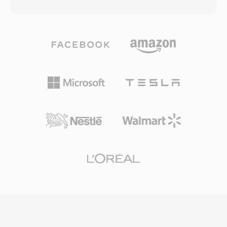
Coding, Low Complexity) แม้ว่า Apple Lossless
Systems และต่อมาโดย Creative Technology
(ALAC) ก็ใช้นามสกุลเดียวกัน ไฟล์ M4A ที่เข้ารหัส
PARIS DAW ก็ถูกยุติการผลิต แต่ไฟล์ PAF ยังคงมี
ด้วย AAC ให้คุณภาพเสียงดีกว่า MP3 ที่บิตเรตเทียบ
ความสำคัญสำหรับสตูดิโอที่มีโปรเจกต์เก็บถาวรใน
เท่า ด้วย spectral band replication ที่ปรับปรุงแล้ว
รูปแบบนี้ เครื่องมืออย่าง SoX และ libsndfile
temporal noise shaping และแบบจำลองจิตอะคู
สามารถอ่านและแปลงไฟล์ PAF ได้ รับประกัน
สติกที่ขัดเกลา รองรับอัตราสุ่มตัวอย่างสูงสุด 96
ความสามารถในการเข้าถึงในระยะยาว
kHz และความลึกบิตสูงสุด 24 บิต การผสานรวมกับ
ระบบนิเวศ Apple เป็นไปอย่างราบรื่น — iTunes,
Apple Music, iPhone, iPad และ macOS รองรับ
M4A ได้โดยตรง — ขณะที่การรองรับจากบุคคลที่
สามครอบคลุม VLC, foobar2000, Android และ
ระบบข้อมูลบันเทิงในรถยนต์ส่วนใหญ่ ข้อดีสาม
ประการที่กำหนดรูปแบบนี้: ประสิทธิภาพการเข้า
รหัสที่เหนือกว่าตัวแปลงสัญญาณแบบสูญเสียข้อมูล
รุ่นเก่า เมตาดาต้าที่หลากหลายผ่านโครงสร้าง
MP4 atom (ภาพปก บท เนื้อเพลง) และความ