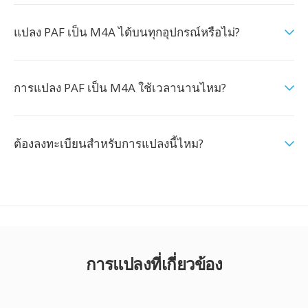
แปลง PAF เป็น M4A ได้บนทุกอุปกรณ์หรือไม่?
การแปลง PAF เป็น M4A ใช้เวลานานไหม?
ต้องลงทะเบียนสำหรับการแปลงนี้ไหม?
การแปลงที่เกี่ยวข้อง