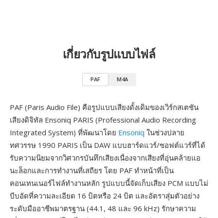
เกี่ยวกับรูปแบบไฟล์
PAF
M4A
PAF (Paris Audio File) คือรูปแบบเสียงดั้งเดิมของเวิร์กสเตชัน
เสียงดิจิทัล Ensoniq PARIS (Professional Audio Recording
Integrated System) ที่พัฒนาโดย
Ensoniq
ในช่วงปลาย
ทศวรรษ 1990 PARIS เป็น DAW แบบฮาร์ดแวร์/ซอฟต์แวร์ที่ได้
รับความนิยมจากวิศวกรบันทึกเสียงเนื่องจากเสียงที่อุ่นคล้ายแอ
นะล็อกและการทำงานที่เสถียร โดย PAF ทำหน้าที่เป็น
คอนเทนเนอร์ไฟล์ทำงานหลัก รูปแบบนี้จัดเก็บเสียง PCM แบบไม่
บีบอัดที่ความละเอียด 16 บิตหรือ 24 บิต และอัตราสุ่มตัวอย่าง
ระดับมืออาชีพมาตรฐาน (44.1, 48 และ 96 kHz) รักษาความ