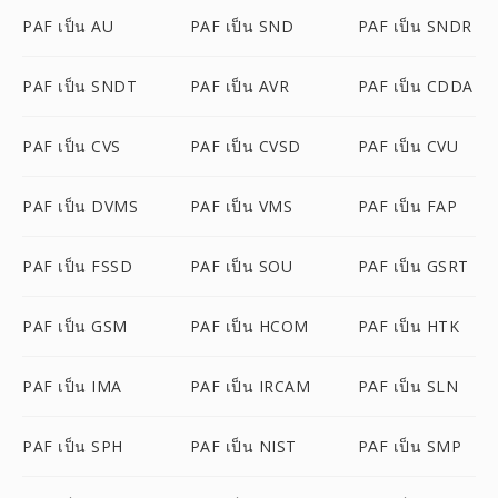
PAF เป็น AU
PAF เป็น SND
PAF เป็น SNDR
PAF เป็น SNDT
PAF เป็น AVR
PAF เป็น CDDA
PAF เป็น CVS
PAF เป็น CVSD
PAF เป็น CVU
PAF เป็น DVMS
PAF เป็น VMS
PAF เป็น FAP
PAF เป็น FSSD
PAF เป็น SOU
PAF เป็น GSRT
PAF เป็น GSM
PAF เป็น HCOM
PAF เป็น HTK
PAF เป็น IMA
PAF เป็น IRCAM
PAF เป็น SLN
PAF เป็น SPH
PAF เป็น NIST
PAF เป็น SMP