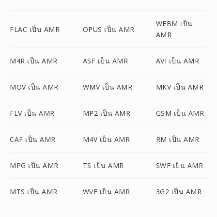
WEBM เป็น
FLAC เป็น AMR
OPUS เป็น AMR
AMR
M4R เป็น AMR
ASF เป็น AMR
AVI เป็น AMR
MOV เป็น AMR
WMV เป็น AMR
MKV เป็น AMR
FLV เป็น AMR
MP2 เป็น AMR
GSM เป็น AMR
CAF เป็น AMR
M4V เป็น AMR
RM เป็น AMR
MPG เป็น AMR
TS เป็น AMR
SWF เป็น AMR
MTS เป็น AMR
WVE เป็น AMR
3G2 เป็น AMR