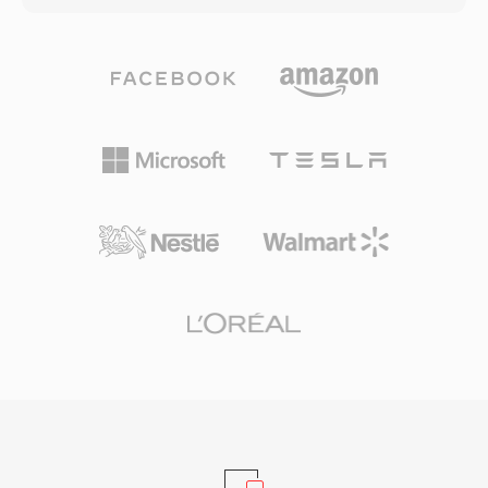
Systems และต่อมาโดย Creative Technology
เปลี่ยนไปใช้อัตราที่ต่ำกว่า แลกความชัดเจนเล็ก
PARIS DAW ก็ถูกยุติการผลิต แต่ไฟล์ PAF ยังคงมี
น้อยกับความเสถียรในการส่งข้อมูล กลไกการปรับ
ความสำคัญสำหรับสตูดิโอที่มีโปรเจกต์เก็บถาวรใน
ตัวนี้กำหนดโดยข้อกำหนด 3GPP และเป็นหนึ่งใน
รูปแบบนี้ เครื่องมืออย่าง SoX และ libsndfile
ตัวแปลงสัญญาณเสียงที่ใช้งานแพร่หลายที่สุดใน
สามารถอ่านและแปลงไฟล์ PAF ได้ รับประกัน
โลก ใช้ในการโทรมือถือหลายพันล้านครั้ง ข้อดีหลัก
ความสามารถในการเข้าถึงในระยะยาว
คือประสิทธิภาพการบีบอัด: เสียง AMR หนึ่งนาทีที่
12.2 kbps ใช้พื้นที่เพียงประมาณ 90 KB ใช้งานได้
จริงสำหรับบันทึกเสียง วอยซ์เมล และ MMS บน
เครือข่ายที่มีแบนด์วิดท์จำกัด อีกข้อดีคือมีการตรวจ
จับกิจกรรมเสียงและการสร้างเสียงรบกวนขณะ
เงียบในตัว ช่วยลดการส่งข้อมูลระหว่างช่วงเงียบ
แม้ AMR จะไม่เหมาะกับเพลงเนื่องจากแบนด์วิดท์
แคบ (300-3400 Hz) แต่เชี่ยวชาญในการส่งเสียง
พูดที่ชัดเจนภายใต้สภาพเครือข่ายที่ท้าทาย