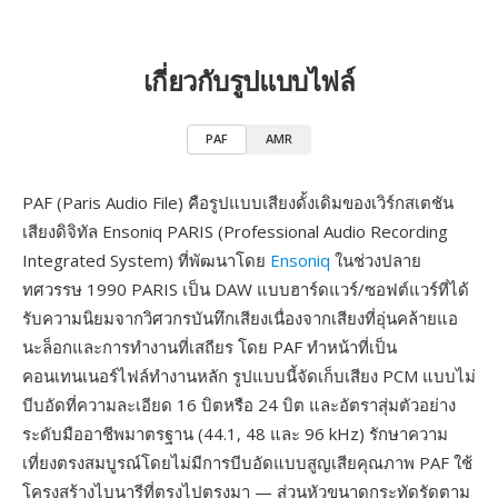
เกี่ยวกับรูปแบบไฟล์
PAF
AMR
PAF (Paris Audio File) คือรูปแบบเสียงดั้งเดิมของเวิร์กสเตชัน
เสียงดิจิทัล Ensoniq PARIS (Professional Audio Recording
Integrated System) ที่พัฒนาโดย
Ensoniq
ในช่วงปลาย
ทศวรรษ 1990 PARIS เป็น DAW แบบฮาร์ดแวร์/ซอฟต์แวร์ที่ได้
รับความนิยมจากวิศวกรบันทึกเสียงเนื่องจากเสียงที่อุ่นคล้ายแอ
นะล็อกและการทำงานที่เสถียร โดย PAF ทำหน้าที่เป็น
คอนเทนเนอร์ไฟล์ทำงานหลัก รูปแบบนี้จัดเก็บเสียง PCM แบบไม่
บีบอัดที่ความละเอียด 16 บิตหรือ 24 บิต และอัตราสุ่มตัวอย่าง
ระดับมืออาชีพมาตรฐาน (44.1, 48 และ 96 kHz) รักษาความ
เที่ยงตรงสมบูรณ์โดยไม่มีการบีบอัดแบบสูญเสียคุณภาพ PAF ใช้
โครงสร้างไบนารีที่ตรงไปตรงมา — ส่วนหัวขนาดกระทัดรัดตาม