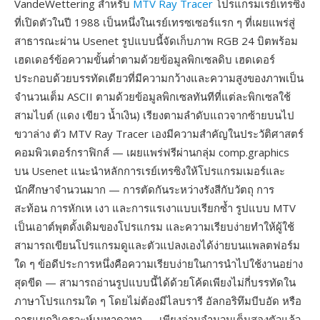
VandeWettering สำหรับ
MTV Ray Tracer
โปรแกรมเรย์เทรซิง
ที่เปิดตัวในปี 1988 เป็นหนึ่งในเรย์เทรซเซอร์แรก ๆ ที่เผยแพร่สู่
สาธารณะผ่าน Usenet รูปแบบนี้จัดเก็บภาพ RGB 24 บิตพร้อม
เฮดเดอร์ข้อความขั้นต่ำตามด้วยข้อมูลพิกเซลดิบ เฮดเดอร์
ประกอบด้วยบรรทัดเดียวที่มีความกว้างและความสูงของภาพเป็น
จำนวนเต็ม ASCII ตามด้วยข้อมูลพิกเซลทันทีที่แต่ละพิกเซลใช้
สามไบต์ (แดง เขียว น้ำเงิน) เรียงตามลำดับแถวจากซ้ายบนไป
ขวาล่าง ตัว MTV Ray Tracer เองมีความสำคัญในประวัติศาสตร์
คอมพิวเตอร์กราฟิกส์ — เผยแพร่ฟรีผ่านกลุ่ม comp.graphics
บน Usenet แนะนำหลักการเรย์เทรซิงให้โปรแกรมเมอร์และ
นักศึกษาจำนวนมาก — การตัดกันระหว่างรังสีกับวัตถุ การ
สะท้อน การหักเห เงา และการแรเงาแบบเรียกซ้ำ รูปแบบ MTV
เป็นเอาต์พุตดั้งเดิมของโปรแกรม และความเรียบง่ายทำให้ผู้ใช้
สามารถเขียนโปรแกรมดูและตัวแปลงเองได้ง่ายบนแพลตฟอร์ม
ใด ๆ ข้อดีประการหนึ่งคือความเรียบง่ายในการนำไปใช้งานอย่าง
สุดขีด — สามารถอ่านรูปแบบนี้ได้ด้วยโค้ดเพียงไม่กี่บรรทัดใน
ภาษาโปรแกรมใด ๆ โดยไม่ต้องมีไลบรารี อัลกอริทึมบีบอัด หรือ
การแยกวิเคราะห์เมทาดาทา — เพียงอ่านจำนวนเต็มสองตัวแล้ว