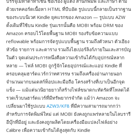
บรรจุเมทาดาทาเช่น ชื่อเรื่อง ผู้แต่ง สำนักพิมพ์ และภาษา ตาม
ด้วยเรคคอร์ดเนื้อหา HTML ที่บีบอัด รูปแบบนี้กลายเป็นรากฐาน
ของระบบนิเวศ Kindle ยุคแรกของ Amazon — รูปแบบ AZW
ดั้งเดิมที่ใช้บน Kindle รุ่นแรกนั้นคือ MOBI พร้อม DRM ของ
Amazon ครอบไว้โดยพื้นฐาน MOBI รองรับข้อความแบบ
reflowable พร้อมการจัดรูปแบบพื้นฐาน รวมถึงตัวหนา ตัวเอียง
หัวข้อ รายการ และตาราง รวมถึงไฮเปอร์ลิงก์ภายในและสารบัญ
ในตัว จุดเด่นประการหนึ่งคือความเข้ากันได้กับอุปกรณ์หลาก
หลาย — ไฟล์ MOBI ถูกรู้จักโดยอุปกรณ์และแอป Kindle ที่
ครอบคลุมฮาร์ดแวร์กว่าทศวรรษ รวมถึงเครื่องอ่านภายนอก
จำนวนมากบนเดสก์ท็อปและมือถือ โครงสร้างที่เบาเป็นอีกจุด
แข็ง — แม้แต่นวนิยายยาวก็สร้างไฟล์ขนาดกะทัดรัดที่โหลดได้
รวดเร็วบนฮาร์ดแวร์ที่มีทรัพยากรจำกัด แม้ว่า Amazon จะ
เปลี่ยนมาใช้รูปแบบ
AZW3/KF8
ที่มีความสามารถมากกว่า
สำหรับการจัดพิมพ์ใหม่ แต่ MOBI ยังคงถูกแพร่หลายในไลบรารี
อีบุ๊กที่มีอยู่ และยังคงถูกผลิตโดยเครื่องมือแปลงไฟล์อย่าง
Calibre เพื่อความเข้ากันได้สูงสุดกับ Kindle