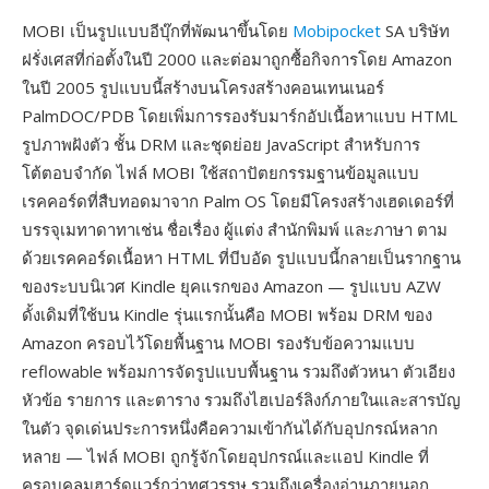
MOBI เป็นรูปแบบอีบุ๊กที่พัฒนาขึ้นโดย
Mobipocket
SA บริษัท
ฝรั่งเศสที่ก่อตั้งในปี 2000 และต่อมาถูกซื้อกิจการโดย Amazon
ในปี 2005 รูปแบบนี้สร้างบนโครงสร้างคอนเทนเนอร์
PalmDOC/PDB โดยเพิ่มการรองรับมาร์กอัปเนื้อหาแบบ HTML
รูปภาพฝังตัว ชั้น DRM และชุดย่อย JavaScript สำหรับการ
โต้ตอบจำกัด ไฟล์ MOBI ใช้สถาปัตยกรรมฐานข้อมูลแบบ
เรคคอร์ดที่สืบทอดมาจาก Palm OS โดยมีโครงสร้างเฮดเดอร์ที่
บรรจุเมทาดาทาเช่น ชื่อเรื่อง ผู้แต่ง สำนักพิมพ์ และภาษา ตาม
ด้วยเรคคอร์ดเนื้อหา HTML ที่บีบอัด รูปแบบนี้กลายเป็นรากฐาน
ของระบบนิเวศ Kindle ยุคแรกของ Amazon — รูปแบบ AZW
ดั้งเดิมที่ใช้บน Kindle รุ่นแรกนั้นคือ MOBI พร้อม DRM ของ
Amazon ครอบไว้โดยพื้นฐาน MOBI รองรับข้อความแบบ
reflowable พร้อมการจัดรูปแบบพื้นฐาน รวมถึงตัวหนา ตัวเอียง
หัวข้อ รายการ และตาราง รวมถึงไฮเปอร์ลิงก์ภายในและสารบัญ
ในตัว จุดเด่นประการหนึ่งคือความเข้ากันได้กับอุปกรณ์หลาก
หลาย — ไฟล์ MOBI ถูกรู้จักโดยอุปกรณ์และแอป Kindle ที่
ครอบคลุมฮาร์ดแวร์กว่าทศวรรษ รวมถึงเครื่องอ่านภายนอก