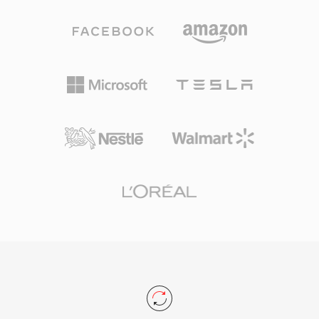
แยกวิเคราะห์แบบ chunk ใดก็สามารถนำทางได้
เก็บทั้งสองไฟล์ โคเดกจัดการเสียง PCM ตั้งแต่ 8 บิต
ความสามารถสเตอริโอ 16 บิตที่ล้ำหน้ากว่าเสียง
ถึง 32 บิตจำนวนเต็มและ 32 บิต floating point
Amiga ทั่วไป และค่าใช้จ่ายน้อยที่เหลือพื้นที่ CPU
พร้อมอัตราสุ่มตัวอย่างสูงสุด 768 kHz — ข้อกำหนด
สูงสุดสำหรับการเรนเดอร์วิดีโอ
ที่กว้างพอสำหรับเนื้อหา DSD ซึ่ง WavPack 5 เพิ่ม
การรองรับ อัตราส่วนการบีบอัดในโหมดไม่สูญเสีย
คุณภาพล้วนโดยทั่วไปอยู่ที่ 40 ถึง 55 เปอร์เซ็นต์
ของขนาดต้นฉบับ แข่งขันกับ FLAC และมักจะดี
กว่าเล็กน้อยในบางวัสดุ การเข้ารหัสแบบหลายคอร์
ในเวอร์ชันหลังช่วยเร่งการประมวลผลอย่างมากบน
ฮาร์ดแวร์สมัยใหม่ ไลบรารีโอเพนซอร์สเผยแพร่
ภายใต้สัญญาอนุญาต BSD และถูกผสานรวมเข้ากับ
foobar2000, VLC, FFmpeg และเครื่องมืออื่นๆ อีก
มากมาย WavPack ยังรองรับเมทาดาทาที่หลาก
หลายผ่านแท็ก APEv2 embedded cue sheet และ
ค่า ReplayGain ครอบคลุมความต้องการด้านการจัด
ระเบียบของไลบรารีเพลงที่พิถีพิถันที่สุด