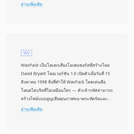
Format) แบบ chunk ของ Amiga ไฟล์ MAUD จัด
อ่านเพิ่มเติม
ระเบียบข้อมูลเป็น chunks ที่แบ่งแยกชัดเจน —
MHDR สำหรับส่วนหัว MDAT สำหรับข้อมูล
ตัวอย่าง และ chunks อธิบายเพิ่มเติมสำหรับเมตา
ดาต้า รูปแบบรองรับเลย์เอาต์โมโนและสเตอริโอที่
ความลึกบิต 8 หรือ 16 บิตและอัตราสุ่มตัวอย่าง
สูงสุด 48 kHz ซึ่งเป็นข้อกำหนดระดับมืออาชีพบน
WV
ฮาร์ดแวร์ Amiga มีทั้งการเข้ารหัส signed linear
WavPack เป็นโคเดกเสียงโอเพนซอร์สที่สร้างโดย
PCM และ A-law/mu-law ให้เลือกระหว่างความ
David Bryant โดยเวอร์ชัน 1.0 เปิดตัวเมื่อวันที่ 15
เที่ยงตรงและขนาดไฟล์ MAUD ถูกใช้หลักในชุมชน
สิงหาคม 1998 สิ่งที่ทำให้ WavPack โดดเด่นคือ
ผลิตวิดีโอ Amiga ที่บอร์ด MacroSystem Retina
โหมดไฮบริดที่ไม่เหมือนใคร — ตัวเข้ารหัสสามารถ
และ VLab Motion ต้องการเสียงที่ซิงโครไนซ์ซึ่งรูป
สร้างไฟล์แบบสูญเสียคุณภาพขนาดกะทัดรัดและ
แบบ 8SVX มาตรฐานไม่สามารถให้ได้ การรองรับ
ไฟล์แก้ไขแยกต่างหากพร้อมกัน ซึ่งเมื่อรวมกันจะ
อ่านเพิ่มเติม
การแปลงมีในปัจจุบันผ่าน SoX และ libsndfile
สร้างสตรีม PCM ต้นฉบับขึ้นมาใหม่ได้อย่างถูกต้อง
ทำให้ผลงาน Amiga รุ่นเก่ายังกู้คืนได้ ข้อดีสาม
ทุกบิต ผู้ใช้ที่ต้องการความพกพาใช้เฉพาะไฟล์แบบ
ประการที่โดดเด่น: โครงสร้าง IFF ที่สะอาดซึ่งตัว
สูญเสียคุณภาพ ส่วนผู้ที่ต้องการคุณภาพเก็บถาวรจะ