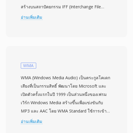
สร้างบนสถาปัตยกรรม IFF (Interchange File
Format) แบบ chunk ของ Amiga ไฟล์ MAUD จัด
อ่านเพิ่มเติม
ระเบียบข้อมูลเป็น chunks ที่แบ่งแยกชัดเจน —
MHDR สำหรับส่วนหัว MDAT สำหรับข้อมูล
ตัวอย่าง และ chunks อธิบายเพิ่มเติมสำหรับเมตา
ดาต้า รูปแบบรองรับเลย์เอาต์โมโนและสเตอริโอที่
ความลึกบิต 8 หรือ 16 บิตและอัตราสุ่มตัวอย่าง
สูงสุด 48 kHz ซึ่งเป็นข้อกำหนดระดับมืออาชีพบน
WMA
ฮาร์ดแวร์ Amiga มีทั้งการเข้ารหัส signed linear
WMA (Windows Media Audio) เป็นตระกูลโคเดก
PCM และ A-law/mu-law ให้เลือกระหว่างความ
เสียงที่เป็นกรรมสิทธิ์ พัฒนาโดย Microsoft และ
เที่ยงตรงและขนาดไฟล์ MAUD ถูกใช้หลักในชุมชน
เปิดตัวครั้งแรกในปี 1999 เป็นส่วนหนึ่งของเฟรม
ผลิตวิดีโอ Amiga ที่บอร์ด MacroSystem Retina
เวิร์ก Windows Media สร้างขึ้นเพื่อแข่งขันกับ
และ VLab Motion ต้องการเสียงที่ซิงโครไนซ์ซึ่งรูป
MP3 และ AAC โดย WMA Standard ใช้การเข้า
แบบ 8SVX มาตรฐานไม่สามารถให้ได้ การรองรับ
รหัสเชิงการรับรู้เพื่อให้คุณภาพใกล้เคียง CD ที่บิต
อ่านเพิ่มเติม
การแปลงมีในปัจจุบันผ่าน SoX และ libsndfile
เรตต่ำสุด 64 kbps — ประมาณครึ่งหนึ่งของอัตรา
ทำให้ผลงาน Amiga รุ่นเก่ายังกู้คืนได้ ข้อดีสาม