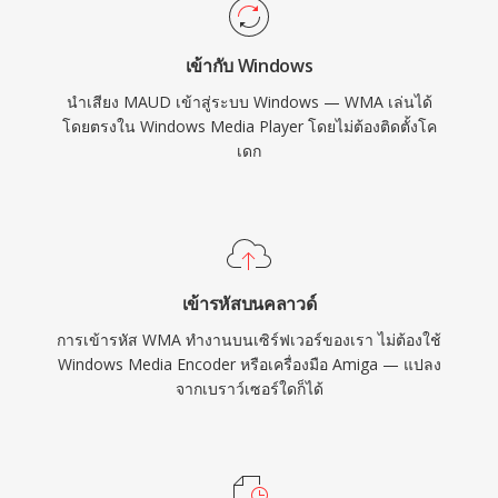
MP3 หรือ AAC บนอุปกรณ์ที่ไม่ใช่ของ Microsoft
รูปแบบนี้ยังคงปรากฏในไลบรารีสื่อเก่า แม้โคเดก
เข้ากับ Windows
รุ่นใหม่จะเข้ามาแทนที่เป็นส่วนใหญ่สำหรับการสตรี
นำเสียง MAUD เข้าสู่ระบบ Windows — WMA เล่นได้
มและการใช้งานพกพา
โดยตรงใน Windows Media Player โดยไม่ต้องติดตั้งโค
เดก
เข้ารหัสบนคลาวด์
การเข้ารหัส WMA ทำงานบนเซิร์ฟเวอร์ของเรา ไม่ต้องใช้
Windows Media Encoder หรือเครื่องมือ Amiga — แปลง
จากเบราว์เซอร์ใดก็ได้