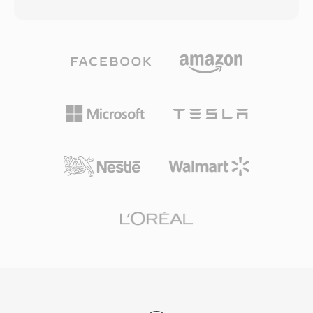
ข้อมูลที่ MP3 ต้องการสำหรับผลลัพธ์ที่เทียบเคียงได้
ประการที่โดดเด่น: โครงสร้าง IFF ที่สะอาดซึ่งตัว
ตระกูลโคเดกขยายตัวรวมถึง WMA Professional
แยกวิเคราะห์แบบ chunk ใดก็สามารถนำทางได้
สำหรับเสียงรอบทิศทางและความละเอียดสูง WMA
ความสามารถสเตอริโอ 16 บิตที่ล้ำหน้ากว่าเสียง
Lossless สำหรับการบีบอัดแบบไม่สูญเสียคุณภาพ
Amiga ทั่วไป และค่าใช้จ่ายน้อยที่เหลือพื้นที่ CPU
สำหรับเก็บถาวร และ WMA Voice ที่ปรับแต่ง
สูงสุดสำหรับการเรนเดอร์วิดีโอ
สำหรับเนื้อหาเสียงพูดที่บิตเรตต่ำมาก การผสาน
รวมอย่างลึกซึ้งกับ Windows, Windows Media
Player และระบบนิเวศ Zune ทำให้ WMA มีข้อได้
เปรียบด้านการเผยแพร่ตลอดทศวรรษ 2000 และ
การรองรับการจัดการสิทธิ์ดิจิทัล (DRM) ทำให้เป็นที่
น่าสนใจสำหรับร้านขายเพลงออนไลน์ในยุคนั้น
การเข้ารหัสและถอดรหัสจัดการโดย Windows
โดยตรง ไม่ต้องใช้ซอฟต์แวร์บุคคลที่สามสำหรับ
การเล่นบนเครื่อง Windows ใดๆ การรองรับข้าม
แพลตฟอร์มดีขึ้นผ่านไลบรารีเช่น FFmpeg และ
GStreamer แม้ว่า WMA จะยังเข้ากันได้น้อยกว่า