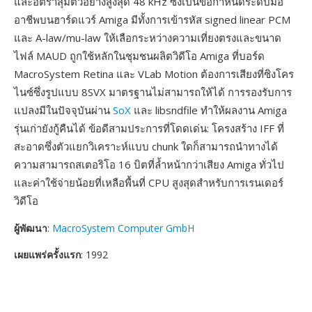
และอัตราสุ่มตัวอย่างสูงสุด 48 kHz ซึ่งเป็นข้อกำหนดระดับมือ
อาชีพบนฮาร์ดแวร์ Amiga มีทั้งการเข้ารหัส signed linear PCM
และ A-law/mu-law ให้เลือกระหว่างความเที่ยงตรงและขนาด
ไฟล์ MAUD ถูกใช้หลักในชุมชนผลิตวิดีโอ Amiga ที่บอร์ด
MacroSystem Retina และ VLab Motion ต้องการเสียงที่ซิงโคร
ไนซ์ซึ่งรูปแบบ 8SVX มาตรฐานไม่สามารถให้ได้ การรองรับการ
แปลงมีในปัจจุบันผ่าน
SoX
และ libsndfile ทำให้ผลงาน Amiga
รุ่นเก่ายังกู้คืนได้ ข้อดีสามประการที่โดดเด่น: โครงสร้าง IFF ที่
สะอาดซึ่งตัวแยกวิเคราะห์แบบ chunk ใดก็สามารถนำทางได้
ความสามารถสเตอริโอ 16 บิตที่ล้ำหน้ากว่าเสียง Amiga ทั่วไป
และค่าใช้จ่ายน้อยที่เหลือพื้นที่ CPU สูงสุดสำหรับการเรนเดอร์
วิดีโอ
ผู้พัฒนา
:
MacroSystem Computer GmbH
เผยแพร่ครั้งแรก
: 1992