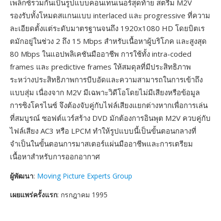
เพล็กซ์รวมกันเป็นรูปแบบคอนเทนเนอร์สุดท้าย สตรีม M2V
รองรับทั้งโหมดสแกนแบบ interlaced และ progressive ที่ความ
ละเอียดตั้งแต่ระดับมาตรฐานจนถึง 1920x1080 HD โดยบิตเร
ตมักอยู่ในช่วง 2 ถึง 15 Mbps สำหรับเนื้อหาผู้บริโภค และสูงสุด
80 Mbps ในแอปพลิเคชันมืออาชีพ การใช้ทั้ง intra-coded
frames และ predictive frames ให้สมดุลที่มีประสิทธิภาพ
ระหว่างประสิทธิภาพการบีบอัดและความสามารถในการเข้าถึง
แบบสุ่ม เนื่องจาก M2V มีเฉพาะวิดีโอโดยไม่มีเสียงหรือข้อมูล
การซิงโครไนซ์ จึงต้องจับคู่กับไฟล์เสียงแยกต่างหากเพื่อการเล่น
ที่สมบูรณ์ ซอฟต์แวร์สร้าง DVD มักต้องการอินพุต M2V ควบคู่กับ
ไฟล์เสียง AC3 หรือ LPCM ทำให้รูปแบบนี้เป็นขั้นตอนกลางที่
จำเป็นในขั้นตอนการมาสเตอร์แผ่นมืออาชีพและการเตรียม
เนื้อหาสำหรับการออกอากาศ
ผู้พัฒนา
:
Moving Picture Experts Group
เผยแพร่ครั้งแรก
: กรกฎาคม 1995