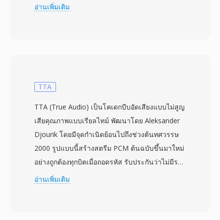
Experts Group ในปี 1995 M2V จัดเก็บวิดีโอบีบอัด
อ่านเพิ่มเติม
ดิบตามที่จะปรากฏภายใน MPEG-2 program หรือ
transport stream แต่ตัดส่วนการมัลติเพล็กซ์
ทั้งหมดออก ทำให้ไฟล์ M2V มีประโยชน์เป็นหลักใน
ขั้นตอนการสร้างเนื้อหาระดับมืออาชีพ โดยเฉพาะ
การผลิต DVD ที่สตรีมวิดีโอและเสียงถูกเตรียมและ
เข้ารหัสแยกกันก่อนจะถูกมัลติเพล็กซ์รวมกันเป็นรูป
TTA
แบบคอนเทนเนอร์สุดท้าย สตรีม M2V รองรับทั้ง
TTA (True Audio) เป็นโคเดกบีบอัดเสียงแบบไม่สูญ
โหมดสแกนแบบ interlaced และ progressive ที่
เสียคุณภาพแบบเรียลไทม์ พัฒนาโดย Aleksander
ความละเอียดตั้งแต่ระดับมาตรฐานจนถึง
Djourik โดยมีจุดกำเนิดย้อนไปถึงช่วงต้นทศวรรษ
1920x1080 HD โดยบิตเรตมักอยู่ในช่วง 2 ถึง 15
2000 รูปแบบนี้สร้างสตรีม PCM ต้นฉบับขึ้นมาใหม่
Mbps สำหรับเนื้อหาผู้บริโภค และสูงสุด 80 Mbps
อย่างถูกต้องทุกบิตเมื่อถอดรหัส รับประกันว่าไม่มีราย
ในแอปพลิเคชันมืออาชีพ การใช้ทั้ง intra-coded
ละเอียดเสียงสูญหายระหว่างการจัดเก็บหรือถ่ายโอน
อ่านเพิ่มเติม
frames และ predictive frames ให้สมดุลที่มี
TTA จัดการเสียงคุณภาพ CD มาตรฐานรวมถึง
ประสิทธิภาพระหว่างประสิทธิภาพการบีบอัดและ
เนื้อหาความละเอียดสูงได้ถึงตัวอย่างจำนวนเต็ม 32
ความสามารถในการเข้าถึงแบบสุ่ม เนื่องจาก M2V
บิต ทำให้เหมาะสำหรับการฟังทั่วไปและการเก็บ