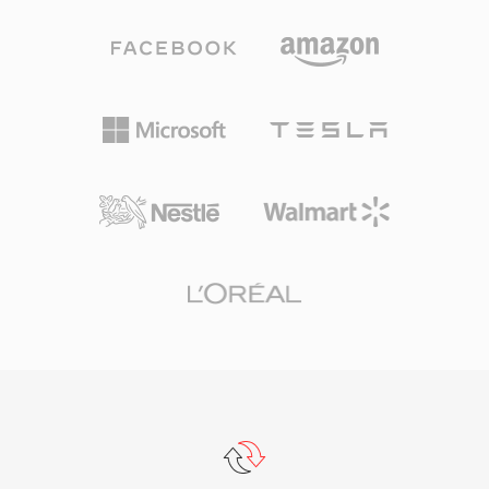
มีเฉพาะวิดีโอโดยไม่มีเสียงหรือข้อมูลการซิงโคร
ถาวรระดับมืออาชีพ ความเร็วในการประมวลผล
ไนซ์ จึงต้องจับคู่กับไฟล์เสียงแยกต่างหากเพื่อการ
เป็นจุดแข็งที่โดดเด่นของ TTA — โคเดกบรรลุการ
เล่นที่สมบูรณ์ ซอฟต์แวร์สร้าง DVD มักต้องการ
เข้ารหัสและถอดรหัสที่รวดเร็วโดยไม่ต้องใช้ CPU
อินพุต M2V ควบคู่กับไฟล์เสียง AC3 หรือ LPCM
มาก รักษาความเบาแม้บนฮาร์ดแวร์เก่า โครงสร้าง
ทำให้รูปแบบนี้เป็นขั้นตอนกลางที่จำเป็นในขั้นตอน
ไฟล์รองรับแท็กเมทาดาทา ID3v1, ID3v2 และ
การมาสเตอร์แผ่นมืออาชีพและการเตรียมเนื้อหา
APEv2 ดังนั้นข้อมูลแทร็กและภาพอัลบั้มจะเดินทาง
สำหรับการออกอากาศ
ไปกับเสียง การรองรับฮาร์ดแวร์ปรากฏในเครื่อง
เล่นพกพาหลายรุ่น ทำให้ TTA มีข้อได้เปรียบในทาง
ปฏิบัติเหนือรูปแบบไม่สูญเสียคุณภาพคู่แข่งบางรูป
แบบ การอ้างอิงโอเพนซอร์สเผยแพร่ภายใต้สัญญา
อนุญาต GNU GPL ส่งเสริมการนำไปใช้โดยชุมชน
และการผสานรวมกับบุคคลที่สาม แม้ว่าโคเดกใหม่
อย่าง FLAC จะครองส่วนแบ่งที่ใหญ่กว่าในภูมิทัศน์
เสียงแบบไม่สูญเสียคุณภาพ TTA ยังคงรับใช้ผู้ใช้ที่
ให้คุณค่ากับความเรียบง่ายและการบีบอัดที่โปร่งใส