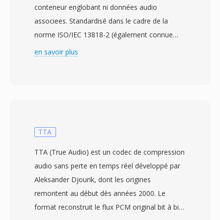
conteneur englobant ni données audio
associees. Standardisé dans le cadre de la
norme ISO/IEC 13818-2 (également connue
sous le nom d&#039;UIT-T H.262) par le
en savoir plus
groupé d&#039;experts d&#039;images
animées en 1995, le M2V stocké la vidéo
compressée brute exactement telle
qu&#039;elle apparaitrait au sein d&#039;un
flux de programme où de transport MPEG-2,
mais depouille de toute surcharge de
TTA
multiplexage. Cela rend les fichiers M2V
TTA (True Audio) est un codec de compression
principalement utiles dans les flux de travail
audio sans perte en temps réel développé par
d&#039;authoring professionnel, en particulier
Aleksander Djourik, dont les origines
la production de DVD, où les flux vidéo et
remontent au début dès années 2000. Le
audio sont prepares et encodés séparément
format reconstruit le flux PCM original bit à bit
avant d&#039;être multiplexes ensemble dans