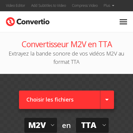
Video Editor
Add Subtitles to Video
Compress Video
Plus
Convertisseur M2V en TTA
Extrayez la bande sonore de vos vidéos M2V au
format TTA
Choisir les fichiers
M2V
TTA
en