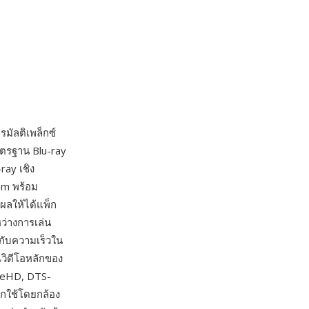
มัลติเพล็กซ์
าตรฐาน Blu-ray
ray เชิง
am พร้อม
งผลให้ได้แพ็ก
ว่างการเล่น
รกับความเร็วใน
วิดีโอหลักของ
rueHD, DTS-
กใช้โดยกล้อง