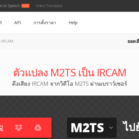
xt to Speech
Video Translator
R
API
การตั้งราคา
Help
ยอดเยี
น IRCAM
ตัวแปลง M2TS เป็น IRCAM
ดึงเสียง IRCAM จากวิดีโอ M2TS ผ่านเบราว์เซอร์
M2TS
ไปย