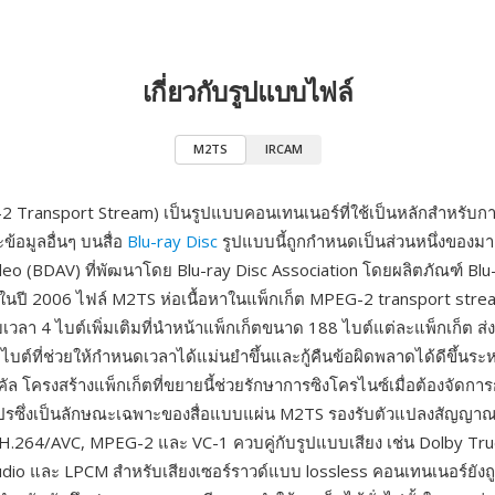
เกี่ยวกับรูปแบบไฟล์
M2TS
IRCAM
Transport Stream) เป็นรูปแบบคอนเทนเนอร์ที่ใช้เป็นหลักสำหรับการ
ะข้อมูลอื่นๆ บนสื่อ
Blu-ray Disc
รูปแบบนี้ถูกกำหนดเป็นส่วนหนึ่งของม
deo (BDAV) ที่พัฒนาโดย Blu-ray Disc Association โดยผลิตภัณฑ์ Blu-
วในปี 2006 ไฟล์ M2TS ห่อเนื้อหาในแพ็กเก็ต MPEG-2 transport stre
วลา 4 ไบต์เพิ่มเติมที่นำหน้าแพ็กเก็ตขนาด 188 ไบต์แต่ละแพ็กเก็ต ส่
บต์ที่ช่วยให้กำหนดเวลาได้แม่นยำขึ้นและกู้คืนข้อผิดพลาดได้ดีขึ้นระห
ล โครงสร้างแพ็กเก็ตที่ขยายนี้ช่วยรักษาการซิงโครไนซ์เมื่อต้องจัดกา
แปรซึ่งเป็นลักษณะเฉพาะของสื่อแบบแผ่น M2TS รองรับตัวแปลงสัญญาณ
่ H.264/AVC, MPEG-2 และ VC-1 ควบคู่กับรูปแบบเสียง เช่น Dolby T
io และ LPCM สำหรับเสียงเซอร์ราวด์แบบ lossless คอนเทนเนอร์ยังถู