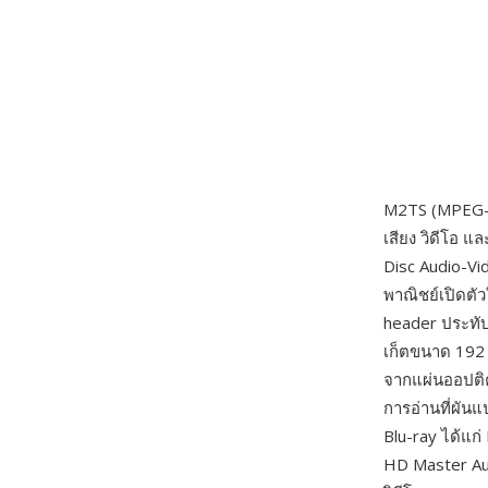
M2TS (MPEG-2 
เสียง วิดีโอ แล
Disc Audio-Vi
พาณิชย์เปิดตั
header ประทับเ
เก็ตขนาด 192 ไ
จากแผ่นออปติคั
การอ่านที่ผัน
Blu-ray ได้แก
HD Master Aud