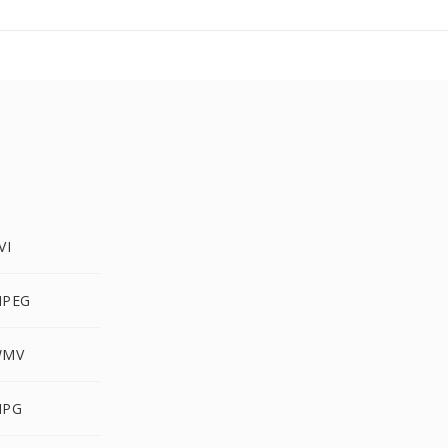
VI
MPEG
WMV
MPG