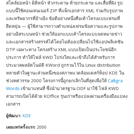
สไตล์ย่อหน้า มิติหน้า หัวกระดาษ ท้ายกระดาษ และสื่อที่ฝัง รูป
แบบนี้ใช้คอนเทนเนอร์ ZIP ที่แพ็กเอกสาร XML ร่วมกับรูปภาพ
และทรัพยากรที่อ้างอิง ข้อดีอย่างหนึ่งคือเค้าโครงแบบเฟรมที่
ยืดหยุ่น — ผู้ใช้สามารถวางตำแหน่งเฟรมข้อความและรูปภาพ
อย่างอิสระบนหน้า ช่วยให้ออกแบบเค้าโครงแบบจดหมายข่าว
และเอกสารสร้างสรรค์ได้โดยไม่ต้องเปลี่ยนไปใช้แอปพลิเคชัน
DTP เฉพาะทาง โครงสร้าง XML แบบเปิดเป็นประโยชน์อีก
ประการ ทำให้ไฟล์ KWD โปร่งใสและเข้าถึงได้สำหรับการ
ประมวลผลอัตโนมัติ KWord ถูกรวมไว้ใน Linux distribution
หลายตัวในฐานะส่วนหนึ่งของสภาพแวดล้อมเดสก์ท็อป KDE ใน
ช่วงทศวรรษ 2000 โครงการนี้ถูกยกเลิกในที่สุดเพื่อให้
Calligra
Words
เข้ามาแทนที่ ซึ่งนำมาตรฐาน ODF มาใช้ ไฟล์ KWD
สามารถเปิดได้ด้วย KOffice รุ่นเก่าหรือแปลงผ่านเครื่องมือแปลง
เอกสาร
ผู้พัฒนา
:
KDE
เผยแพร่ครั้งแรก
: 2000