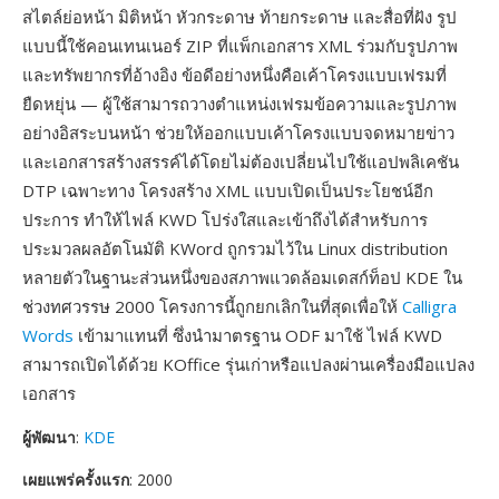
สไตล์ย่อหน้า มิติหน้า หัวกระดาษ ท้ายกระดาษ และสื่อที่ฝัง รูป
แบบนี้ใช้คอนเทนเนอร์ ZIP ที่แพ็กเอกสาร XML ร่วมกับรูปภาพ
และทรัพยากรที่อ้างอิง ข้อดีอย่างหนึ่งคือเค้าโครงแบบเฟรมที่
ยืดหยุ่น — ผู้ใช้สามารถวางตำแหน่งเฟรมข้อความและรูปภาพ
อย่างอิสระบนหน้า ช่วยให้ออกแบบเค้าโครงแบบจดหมายข่าว
และเอกสารสร้างสรรค์ได้โดยไม่ต้องเปลี่ยนไปใช้แอปพลิเคชัน
DTP เฉพาะทาง โครงสร้าง XML แบบเปิดเป็นประโยชน์อีก
ประการ ทำให้ไฟล์ KWD โปร่งใสและเข้าถึงได้สำหรับการ
ประมวลผลอัตโนมัติ KWord ถูกรวมไว้ใน Linux distribution
หลายตัวในฐานะส่วนหนึ่งของสภาพแวดล้อมเดสก์ท็อป KDE ใน
ช่วงทศวรรษ 2000 โครงการนี้ถูกยกเลิกในที่สุดเพื่อให้
Calligra
Words
เข้ามาแทนที่ ซึ่งนำมาตรฐาน ODF มาใช้ ไฟล์ KWD
สามารถเปิดได้ด้วย KOffice รุ่นเก่าหรือแปลงผ่านเครื่องมือแปลง
เอกสาร
ผู้พัฒนา
:
KDE
เผยแพร่ครั้งแรก
: 2000