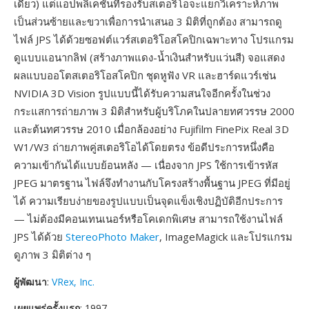
เดียว) แต่แอปพลิเคชันที่รองรับสเตอริโอจะแยกวิเคราะห์ภาพ
เป็นส่วนซ้ายและขวาเพื่อการนำเสนอ 3 มิติที่ถูกต้อง สามารถดู
ไฟล์ JPS ได้ด้วยซอฟต์แวร์สเตอริโอสโคปิกเฉพาะทาง โปรแกรม
ดูแบบแอนากลิฟ (สร้างภาพแดง-น้ำเงินสำหรับแว่นสี) จอแสดง
ผลแบบออโตสเตอริโอสโคปิก ชุดหูฟัง VR และฮาร์ดแวร์เช่น
NVIDIA 3D Vision รูปแบบนี้ได้รับความสนใจอีกครั้งในช่วง
กระแสการถ่ายภาพ 3 มิติสำหรับผู้บริโภคในปลายทศวรรษ 2000
และต้นทศวรรษ 2010 เมื่อกล้องอย่าง Fujifilm FinePix Real 3D
W1/W3 ถ่ายภาพคู่สเตอริโอได้โดยตรง ข้อดีประการหนึ่งคือ
ความเข้ากันได้แบบย้อนหลัง — เนื่องจาก JPS ใช้การเข้ารหัส
JPEG มาตรฐาน ไฟล์จึงทำงานกับโครงสร้างพื้นฐาน JPEG ที่มีอยู่
ได้ ความเรียบง่ายของรูปแบบเป็นจุดแข็งเชิงปฏิบัติอีกประการ
— ไม่ต้องมีคอนเทนเนอร์หรือโคเดกพิเศษ สามารถใช้งานไฟล์
JPS ได้ด้วย
StereoPhoto Maker
, ImageMagick และโปรแกรม
ดูภาพ 3 มิติต่าง ๆ
ผู้พัฒนา
:
VRex, Inc.
เผยแพร่ครั้งแรก
: 1997