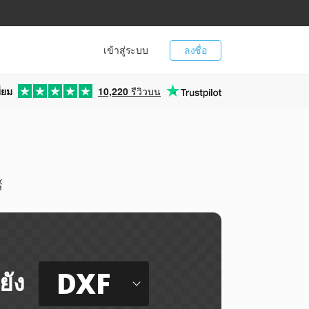
เข้าสู่ระบบ
ลงชื่อ
่ยม
10,220
รีวิวบน
์
DXF
ยัง