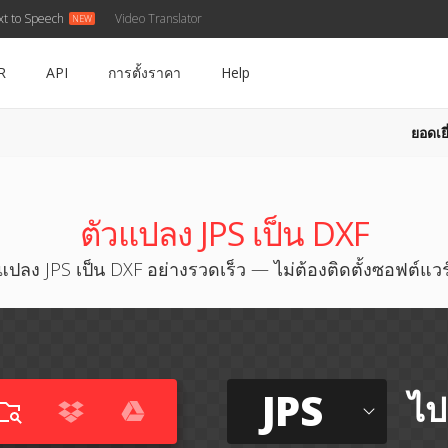
xt to Speech
Video Translator
R
API
การตั้งราคา
Help
ยอดเยี
ตัวแปลง JPS เป็น DXF
แปลง JPS เป็น DXF อย่างรวดเร็ว — ไม่ต้องติดตั้งซอฟต์แวร
JPS
ไป