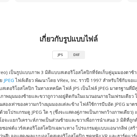
เกี่ยวกับรูปแบบไฟล์
JPS
DXF
reo) เป็นรูปแบบภาพ 3 มิติแบบสเตอริโอสโคปิกที่จัดเก็บคู่มุมมองตา
วย
JPEG
ไฟล์เดียว พัฒนาโดย VRex, Inc. ราวปี 1997 สำหรับใช้กับจ
เตอริโอสโคปิก ในทางเทคนิค ไฟล์ JPS เป็นไฟล์ JPEG มาตรฐานที่มีคู
 — ภาพมุมมองซ้ายและขวาถูกวางอยู่ติดกันในแนวนอนภายในเฟรมเดียว 
นสองเท่าของความกว้างมุมมองแต่ละข้าง ไฟล์ใช้การบีบอัด JPEG มา
ด้วยโปรแกรมดู JPEG ใด ๆ (ซึ่งจะแสดงคู่ภาพเป็นภาพกว้างภาพเดียว) 
ิโอจะแยกวิเคราะห์ภาพเป็นส่วนซ้ายและขวาเพื่อการนำเสนอ 3 มิติที่ถูก
ด้วยซอฟต์แวร์สเตอริโอสโคปิกเฉพาะทาง โปรแกรมดูแบบแอนากลิฟ (สร
แว่นสี) จอแสดงผลแบบออโตสเตอริโอสโคปิก ชุดหูฟัง VR และฮาร์ดแวร์