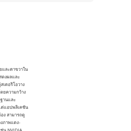
ซ้ายและตาขวาใน
อแสดงผลและ
่สเตอริโอวาง
โดยความกว้าง
ตรฐานและ
แต่แอปพลิเคชัน
ต้อง สามารถดู
้างภาพแดง-
เช่น NVIDIA