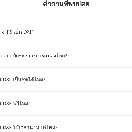
คำถามที่พบบ่อย
ง JPS เป็น DXF?
ันปลอดภัยระหว่างการแปลงไหม?
น DXF เป็นชุดได้ไหม?
น DXF ฟรีไหม?
็น DXF ใช้เวลานานแค่ไหน?