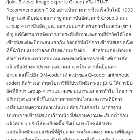
(Joint Bi-level Image experts Group) หรือ ITU-T
Recommendation T.82 อย่างเป็นทางการ ซึ่งเสร็จสิ้นในปี 1993
ในฐานะตัวสืบต่อจากมาตรฐานการบีบอัดแฟกซ์ Group 3 และ
Group 4 การบีบอัด JBIG ออกแบบมาสำหรับภาพไบเลเวล (ขาว
ดำ) แต่ยังสามารถจัดการภาพระดับสีเทาและภาพสีจำกัดได้โดย
เข้ารหัสแต่ละบิตเพลนแยกกัน อัลกอริทึมใช้การเข้ารหัสเลขคณิต
ที่ชี้นำโดยแบบจำลองบริบทแบบปรับตัว — สำหรับแต่ละพิกเซล
ตัวเข้ารหัสจะตรวจสอบเทมเพลตของพิกเซลรอบข้างที่เข้ารหัส
แล้วเพื่อสร้างค่าประมาณความน่าจะเป็น จากนั้นป้อนค่า
ประมาณนี้ไปยัง QM-coder (ตัวแปรของ Q-coder arithmetic
coder) ที่สร้างเอาต์พุตไบนารีที่มีประสิทธิภาพสูง JBIG ให้การบีบ
อัดที่ดีกว่า Group 4 ราว 20-40% บนภาพเอกสารทั่วไป โดยการ
ปรับปรุงจะมากยิ่งขึ้นบนภาพถ่ายฮาล์ฟโทนและภาพที่มีการ
เปลี่ยนแปลงความหนาแน่นแบบค่อยเป็นค่อยไป มาตรฐาน
รองรับการเข้ารหัสแบบก้าวหน้า ที่ส่งภาพความละเอียดต่ำก่อน
แล้วค่อย ๆ ปรับให้ละเอียดขึ้น ซึ่งเป็นประโยชน์สำหรับ
แอปพลิเคชันแบบแฟกซ์ที่ผู้รับสามารถเริ่มแสดงภาพก่อนที่ข้อมูล
ความละเอียดเต็มจะมาถึง ข้อดีประการหนึ่งคือการบีบอัดเอกสาร