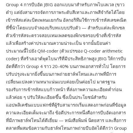
Group 4 การบีบอัด JBIG ออกแบบมาสำหรับภาพไบเลเวล (ขาว
ดำ) แต่ยังสามารถจัดการภาพระดับสีเทาและภาพสีจำกัดได้โดย
เข้ารหัสแต่ละบิตเพลนแยกกัน อัลกอริทึมใช้การเข้ารหัสเลขคณิต
ที่ชี้นำโดยแบบจำลองบริบทแบบปรับตัว — สำหรับแต่ละพิกเซล
ตัวเข้ารหัสจะตรวจสอบเทมเพลตของพิกเซลรอบข้างที่เข้ารหัส
แล้วเพื่อสร้างค่าประมาณความน่าจะเป็น จากนั้นป้อนค่า
ประมาณนี้ไปยัง QM-coder (ตัวแปรของ Q-coder arithmetic
coder) ที่สร้างเอาต์พุตไบนารีที่มีประสิทธิภาพสูง JBIG ให้การบีบ
อัดที่ดีกว่า Group 4 ราว 20-40% บนภาพเอกสารทั่วไป โดยการ
ปรับปรุงจะมากยิ่งขึ้นบนภาพถ่ายฮาล์ฟโทนและภาพที่มีการ
เปลี่ยนแปลงความหนาแน่นแบบค่อยเป็นค่อยไป มาตรฐาน
รองรับการเข้ารหัสแบบก้าวหน้า ที่ส่งภาพความละเอียดต่ำก่อน
แล้วค่อย ๆ ปรับให้ละเอียดขึ้น ซึ่งเป็นประโยชน์สำหรับ
แอปพลิเคชันแบบแฟกซ์ที่ผู้รับสามารถเริ่มแสดงภาพก่อนที่ข้อมูล
ความละเอียดเต็มจะมาถึง ข้อดีประการหนึ่งคือการบีบอัดเอกสาร
ที่มีภาพฮาล์ฟโทนได้ดีเยี่ยม — หนังสือพิมพ์ นิตยสาร และสื่อการ
ตลาดที่ผสมข้อความกับฮาล์ฟโทนภาพถ่ายบีบอัดได้ดีกว่า Group