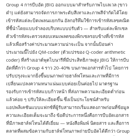
Group 4 การบีบอัด JBIG ออกแบบมาสำหรับภาพไบเลเวล (ขาว
ดำ) แต่ยังสามารถจัดการภาพระดับสีเทาและภาพสีจำกัดได้โดย
เข้ารหัสแต่ละบิตเพลนแยกกัน อัลกอริทึมใช้การเข้ารหัสเลขคณิต
ที่ชี้นำโดยแบบจำลองบริบทแบบปรับตัว — สำหรับแต่ละพิกเซล
ตัวเข้ารหัสจะตรวจสอบเทมเพลตของพิกเซลรอบข้างที่เข้ารหัส
แล้วเพื่อสร้างค่าประมาณความน่าจะเป็น จากนั้นป้อนค่า
ประมาณนี้ไปยัง QM-coder (ตัวแปรของ Q-coder arithmetic
coder) ที่สร้างเอาต์พุตไบนารีที่มีประสิทธิภาพสูง JBIG ให้การบีบ
อัดที่ดีกว่า Group 4 ราว 20-40% บนภาพเอกสารทั่วไป โดยการ
ปรับปรุงจะมากยิ่งขึ้นบนภาพถ่ายฮาล์ฟโทนและภาพที่มีการ
เปลี่ยนแปลงความหนาแน่นแบบค่อยเป็นค่อยไป มาตรฐาน
รองรับการเข้ารหัสแบบก้าวหน้า ที่ส่งภาพความละเอียดต่ำก่อน
แล้วค่อย ๆ ปรับให้ละเอียดขึ้น ซึ่งเป็นประโยชน์สำหรับ
แอปพลิเคชันแบบแฟกซ์ที่ผู้รับสามารถเริ่มแสดงภาพก่อนที่ข้อมูล
ความละเอียดเต็มจะมาถึง ข้อดีประการหนึ่งคือการบีบอัดเอกสาร
ที่มีภาพฮาล์ฟโทนได้ดีเยี่ยม — หนังสือพิมพ์ นิตยสาร และสื่อการ
ตลาดที่ผสมข้อความกับฮาล์ฟโทนภาพถ่ายบีบอัดได้ดีกว่า Group