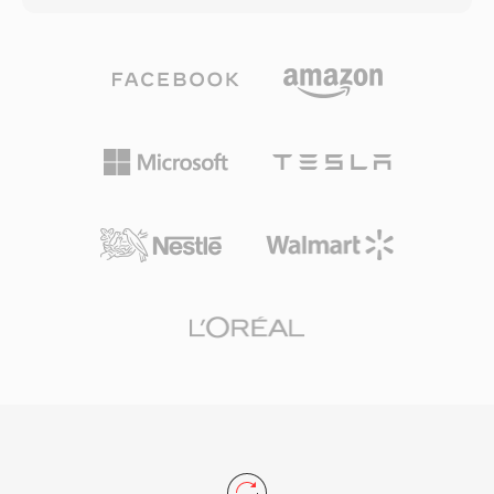
แฝงเล็กน้อยจากการอ่านไฟล์ถึงเอาต์พุตลำโพง และ
เปลี่ยนไปใช้อัตราที่ต่ำกว่า แลกความชัดเจนเล็ก
การผสานรวมอย่างราบรื่นกับระบบนิเวศการจัด
น้อยกับความเสถียรในการส่งข้อมูล กลไกการปรับ
เตรียมสำหรับการปรับใช้เสียงเรียกเข้าทั่วทั้งบริษัท
ตัวนี้กำหนดโดยข้อกำหนด 3GPP และเป็นหนึ่งใน
ตัวแปลงสัญญาณเสียงที่ใช้งานแพร่หลายที่สุดใน
โลก ใช้ในการโทรมือถือหลายพันล้านครั้ง ข้อดีหลัก
คือประสิทธิภาพการบีบอัด: เสียง AMR หนึ่งนาทีที่
12.2 kbps ใช้พื้นที่เพียงประมาณ 90 KB ใช้งานได้
จริงสำหรับบันทึกเสียง วอยซ์เมล และ MMS บน
เครือข่ายที่มีแบนด์วิดท์จำกัด อีกข้อดีคือมีการตรวจ
จับกิจกรรมเสียงและการสร้างเสียงรบกวนขณะ
เงียบในตัว ช่วยลดการส่งข้อมูลระหว่างช่วงเงียบ
แม้ AMR จะไม่เหมาะกับเพลงเนื่องจากแบนด์วิดท์
แคบ (300-3400 Hz) แต่เชี่ยวชาญในการส่งเสียง
พูดที่ชัดเจนภายใต้สภาพเครือข่ายที่ท้าทาย