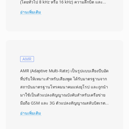
(โดยทั่วไป 8 kHz หรือ 16 kHz) ความลึกบิต และ
ขนาดข้อมูล ตามด้วยเสียง PCM หรือ mu-law ที่
อ่านเพิ่มเติม
ปรับให้เหมาะกับลำโพงขนาดเล็กในโทรศัพท์ตั้งโต๊ะ
การออกแบบให้ความสำคัญกับความซับซ้อนในการ
ถอดรหัสที่น้อยที่สุด — โทรศัพท์ Grandstream
ทำงานบนโปรเซสเซอร์แบบฝังตัวที่มีหน่วยความจำ
จำกัด จึงหลีกเลี่ยงขั้นตอนการแปลงหรือการแยก
วิเคราะห์บิตสตรีมที่ซับซ้อน เสียงเรียกเข้ามักถูกจัด
AMR
เตรียมผ่านอินเทอร์เฟซจัดการเว็บหรือเซิร์ฟเวอร์
AMR (Adaptive Multi-Rate) เป็นรูปแบบเสียงบีบอัด
กำหนดค่าส่วนกลาง ช่วยให้ผู้ดูแลระบบ IT ส่งเสียง
ที่ปรับให้เหมาะสำหรับเสียงพูด ได้รับมาตรฐานจาก
แบรนด์ไปยังโทรศัพท์ทั้งหมดพร้อมกัน แม้ GSRT จะ
สถาบันมาตรฐานโทรคมนาคมแห่งยุโรป และถูกนำ
อยู่ในกลุ่มเฉพาะทางของระบบโทรศัพท์ VoIP
มาใช้เป็นตัวแปลงสัญญาณบังคับสำหรับเครือข่าย
สำหรับองค์กร แต่เลย์เอาต์ไบนารีที่ตรงไปตรงมา
มือถือ GSM และ 3G ตัวแปลงสัญญาณสลับบิตเรต
ทำให้เครื่องมือแปลงสามารถแมปข้อมูลเป็น WAV
แบบไดนามิกระหว่างแปดระดับ — ตั้งแต่ 4.75 ถึง
อ่านเพิ่มเติม
ได้โดยตรงอย่างง่ายดาย ข้อดีหลัก ได้แก่ ความ
12.2 kbps — ตามสภาพเครือข่ายและระดับเสียง
เสถียรในการเล่นบนฮาร์ดแวร์ Grandstream เวลา
รบกวนพื้นหลัง เมื่อคุณภาพลิงก์ลดลง ตัวเข้ารหัสจะ