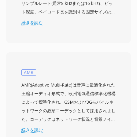
サンプルレート(通常8 kHzまたは16 kHz)、ビッ
ト深度、ペイロード長を識別する固定サイズのヘ
ッダーで始まり、デスクフォンに搭載された小型
続きを読む
スピーカー向けに最適化されたPCMまたはmu-
lawエンコードされたオーディオデータが続きま
す。設計は最小限のデコード複雑性を優先してい
ます — Grandstreamハンドセットは限られたメ
モリの組み込みプロセッサで動作するため、形式
は変換ステージや複雑なビットストリーム解析を
AMR
回避します。着信音は通常、Web管理インター
AMR(Adaptive Multi-Rate)は音声に最適化された
フェースまたは集中管理設定サーバーを通じてプ
圧縮オーディオ形式で、欧州電気通信標準化機構
ロビジョニングされ、IT管理者がブランド音声を
によって標準化され、GSMおよび3Gモバイルネ
一度に電話機のフリート全体にプッシュできま
ットワークの必須コーデックとして採用されまし
す。GSRTはエンタープライズVoIPテレフォニー
た。コーデックはネットワーク状況と背景ノイズ
の狭いニッチを占めていますが、その簡潔なバイ
レベルに応じて、4.75から12.2 kbpsまでの8つの
続きを読む
ナリレイアウトにより、変換ツールはペイロード
ビットレート間を動的に切り替えます。リンク品