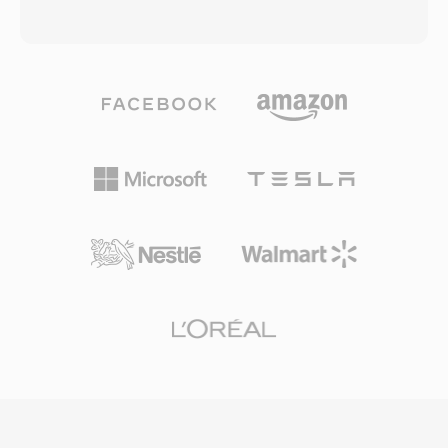
を最小限の作業でWAVに直接マッピングできま
質が低下すると、エンコーダーはより低いレート
す。主な利点には、Grandstreamハードウェア
に移行し、わずかな明瞭さと引き換えに伝送の信
での安定した再生信頼性、ファイル読み取りから
頼性を確保します。この適応メカニズムは3GPP
スピーカー出力までの無視できる遅延、そして会
仕様で定義されており、数十億回のモバイル通話
社全体の着信音展開のためのプロビジョニングエ
で使用される世界で最も広く展開されている音声
コシステムとのシームレスな統合があります。
コーデックの一つです。主な利点は圧縮効率です
— 12.2 kbpsでのAMRオーディオ1分間はわずか
約90 KBで、帯域幅が制限されたネットワークで
のボイスメモ、ボイスメール、MMSに実用的で
す。もう一つの利点は、音声アクティビティ検出
とコンフォートノイズ生成が組み込まれており、
無音時の伝送を削減します。AMRはその狭い帯
域幅(300-3400 Hz)のため音楽には不向きです
が、厳しいネットワーク条件下での明瞭な音声配
信に優れています。