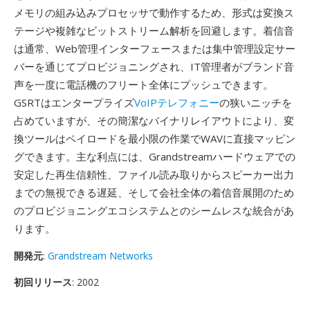
メモリの組み込みプロセッサで動作するため、形式は変換ス
テージや複雑なビットストリーム解析を回避します。着信音
は通常、Web管理インターフェースまたは集中管理設定サー
バーを通じてプロビジョニングされ、IT管理者がブランド音
声を一度に電話機のフリート全体にプッシュできます。
GSRTはエンタープライズ
VoIPテレフォニー
の狭いニッチを
占めていますが、その簡潔なバイナリレイアウトにより、変
換ツールはペイロードを最小限の作業でWAVに直接マッピン
グできます。主な利点には、Grandstreamハードウェアでの
安定した再生信頼性、ファイル読み取りからスピーカー出力
までの無視できる遅延、そして会社全体の着信音展開のため
のプロビジョニングエコシステムとのシームレスな統合があ
ります。
開発元
:
Grandstream Networks
初回リリース
: 2002