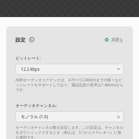
設定
高度な
ビットレート:
12.2 kbps
AMRオーディオコーデックは、4.75〜12.2kbit/sまでの様々なビ
ットレートをサポートしており、通話品質の音声は7.4kbit/sから
です。
オーディオチャンネル:
モノラル (1.0)
オーディオチャンネル数を設定します。この設定は、チャンネル
をダウンミックスするとき（例えば、5.1からステレオへ）に最
も便利です。