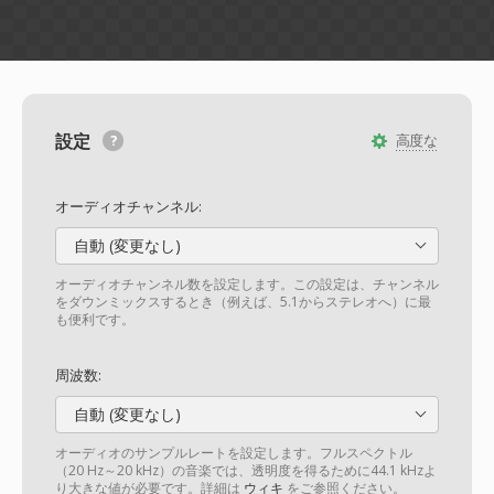
設定
高度な
オーディオチャンネル:
自動 (変更なし)
オーディオチャンネル数を設定します。この設定は、チャンネル
をダウンミックスするとき（例えば、5.1からステレオへ）に最
も便利です。
周波数:
自動 (変更なし)
オーディオのサンプルレートを設定します。フルスペクトル
（20 Hz～20 kHz）の音楽では、透明度を得るために44.1 kHzよ
り大きな値が必要です。詳細は
ウィキ
をご参照ください。