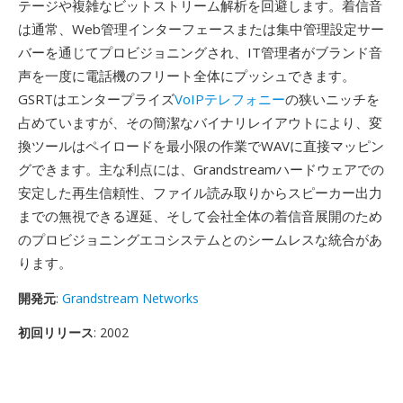
テージや複雑なビットストリーム解析を回避します。着信音
は通常、Web管理インターフェースまたは集中管理設定サー
バーを通じてプロビジョニングされ、IT管理者がブランド音
声を一度に電話機のフリート全体にプッシュできます。
GSRTはエンタープライズ
VoIPテレフォニー
の狭いニッチを
占めていますが、その簡潔なバイナリレイアウトにより、変
換ツールはペイロードを最小限の作業でWAVに直接マッピン
グできます。主な利点には、Grandstreamハードウェアでの
安定した再生信頼性、ファイル読み取りからスピーカー出力
までの無視できる遅延、そして会社全体の着信音展開のため
のプロビジョニングエコシステムとのシームレスな統合があ
ります。
開発元
:
Grandstream Networks
初回リリース
: 2002