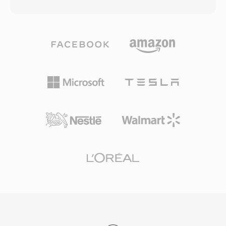
大32ビット整数サンプルのハイレゾコンテンツ
す。主な利点には、Grandstreamハードウェア
も処理でき、日常のリスニングとプロフェッショ
での安定した再生信頼性、ファイル読み取りから
ナルなアーカイブの両方に適しています。処理速
スピーカー出力までの無視できる遅延、そして会
度はTTAの特徴的な強みの一つで、コーデックは
社全体の着信音展開のためのプロビジョニングエ
高いCPU負荷をかけずに高速なエンコーディング
コシステムとのシームレスな統合があります。
とデコーディングを実現し、古いハードウェアで
も軽量に動作します。ファイル構造はID3v1、
ID3v2、APEv2メタデータタグをサポートしてい
るため、トラック情報やアルバムアートがオーデ
ィオとともに移動します。いくつかのポータブル
プレーヤーにハードウェアサポートが組み込ま
れ、TTAに競合するロスレス形式に対する実用的
な優位性を与えました。オープンソースのリファ
レンス実装はGNU GPLの下で提供され、コミュ
ニティの採用とサードパーティ統合を促進してい
ます。FLACなどの新しいコーデックがロスレス