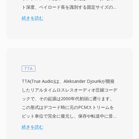
ト深度、ペイロード長を識別する固定サイズのヘ
ッダーで始まり、デスクフォンに搭載された小型
続きを読む
スピーカー向けに最適化されたPCMまたはmu-
lawエンコードされたオーディオデータが続きま
す。設計は最小限のデコード複雑性を優先してい
ます — Grandstreamハンドセットは限られたメ
モリの組み込みプロセッサで動作するため、形式
は変換ステージや複雑なビットストリーム解析を
TTA
回避します。着信音は通常、Web管理インター
TTA(True Audio)は、Aleksander Djourikが開発
フェースまたは集中管理設定サーバーを通じてプ
したリアルタイムロスレスオーディオ圧縮コーデ
ロビジョニングされ、IT管理者がブランド音声を
ックで、その起源は2000年代初頭に遡ります。
一度に電話機のフリート全体にプッシュできま
この形式はデコード時に元のPCMストリームを
す。GSRTはエンタープライズVoIPテレフォニー
ビット単位で完全に復元し、保存や転送中に音の
の狭いニッチを占めていますが、その簡潔なバイ
ディテールが失われないことを保証します。TTA
続きを読む
ナリレイアウトにより、変換ツールはペイロード
は標準的なCD品質のオーディオだけでなく、最
を最小限の作業でWAVに直接マッピングできま