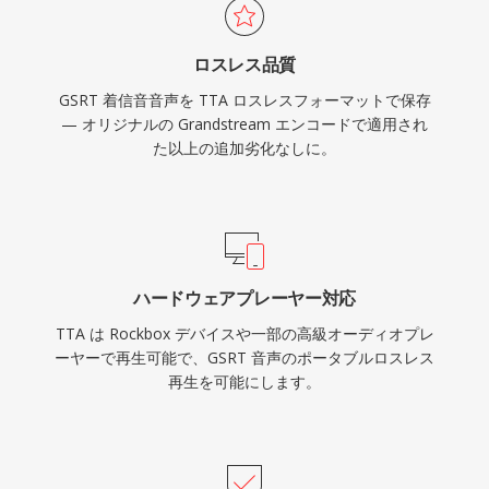
オーディオの市場でより大きなシェアを獲得しま
したが、TTAはそのシンプルさと透過的な圧縮を
ロスレス品質
評価するユーザーに使い続けられています。
GSRT 着信音音声を TTA ロスレスフォーマットで保存
— オリジナルの Grandstream エンコードで適用され
た以上の追加劣化なしに。
ハードウェアプレーヤー対応
TTA は Rockbox デバイスや一部の高級オーディオプレ
ーヤーで再生可能で、GSRT 音声のポータブルロスレス
再生を可能にします。