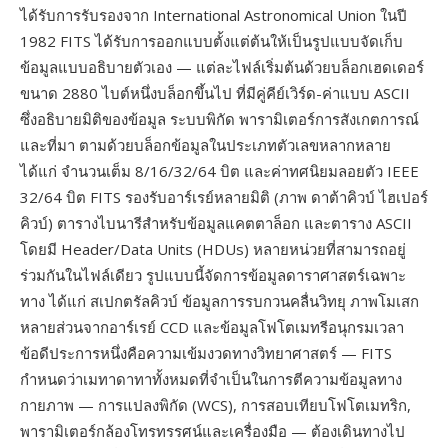
ได้รับการรับรองจาก International Astronomical Union ในปี
1982 FITS ได้รับการออกแบบตั้งแต่ต้นให้เป็นรูปแบบจัดเก็บ
ข้อมูลแบบอธิบายตัวเอง — แต่ละไฟล์เริ่มต้นด้วยบล็อกเฮดเดอร์
ขนาด 2880 ไบต์หนึ่งบล็อกขึ้นไป ที่มีคู่คีย์เวิร์ด-ค่าแบบ ASCII
ซึ่งอธิบายมิติของข้อมูล ระบบพิกัด พารามิเตอร์การสังเกตการณ์
และที่มา ตามด้วยบล็อกข้อมูลในประเภทตัวเลขหลากหลาย
ได้แก่ จำนวนเต็ม 8/16/32/64 บิต และค่าทศนิยมลอยตัว IEEE
32/64 บิต FITS รองรับอาร์เรย์หลายมิติ (ภาพ ดาต้าคิวบ์ ไฮเปอร์
คิวบ์) ตารางไบนารีสำหรับข้อมูลแคตตาล็อก และตาราง ASCII
โดยมี Header/Data Units (HDUs) หลายหน่วยที่สามารถอยู่
ร่วมกันในไฟล์เดียว รูปแบบนี้จัดการข้อมูลดาราศาสตร์เฉพาะ
ทาง ได้แก่ สเปกตรัลคิวบ์ ข้อมูลการรบกวนคลื่นวิทยุ ภาพโมเสก
หลายส่วนจากอาร์เรย์ CCD และข้อมูลโฟโตเมทรีอนุกรมเวลา
ข้อดีประการหนึ่งคือความเข้มงวดทางวิทยาศาสตร์ — FITS
กำหนดว่าเมทาดาทาทั้งหมดที่จำเป็นในการตีความข้อมูลทาง
กายภาพ — การแปลงพิกัด (WCS), การสอบเทียบโฟโตเมทริก,
พารามิเตอร์กล้องโทรทรรศน์และเครื่องมือ — ต้องเดินทางไป