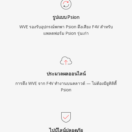
รูปแบบ Psion
WVE รองรับอุปกรณ์พกพา Psion ดึงเสียง F4V สำหรับ
แพลตฟอร์ม Psion รุ่นเก่า
ประมวลผลออนไลน์
การดึง WVE จาก F4V ทำงานบนคลาวด์ — ไม่ต้องมียูทิลิตี้
Psion
ไปป์ไลน์ปลอดภัย