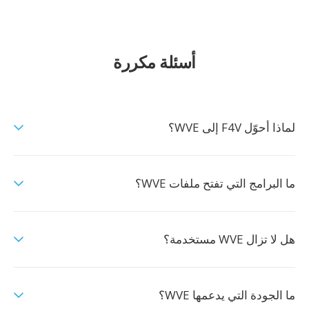
أسئلة مكررة
لماذا أحوّل F4V إلى WVE؟
ما البرامج التي تفتح ملفات WVE؟
هل لا تزال WVE مستخدمة؟
ما الجودة التي يدعمها WVE؟