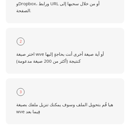
وDropbox، ورابط URL أو من خلال سحبها إلى
الصفحة.
2
اختر صيغة wve أو أية صيغة أخرى أنت بحاجةٍ إليها
كنتيجة (أكثر من 200 صيغة مدعومة)
3
هيا قُم بتحويل الملف وسوف يمكنك تنزيل ملفك بصيغة
wve فِيما بعد