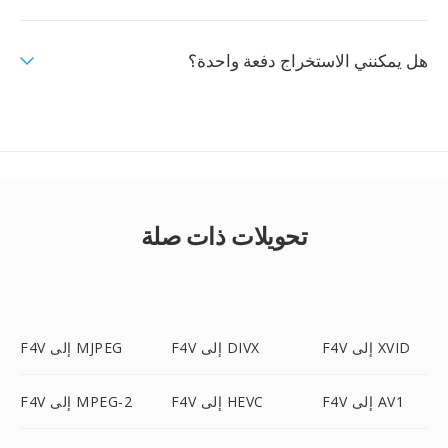
هل يمكنني الاستخراج دفعة واحدة؟
تحويلات ذات صلة
F4V إلى XVID
F4V إلى DIVX
F4V إلى MJPEG
F4V إلى AV1
F4V إلى HEVC
F4V إلى MPEG-2