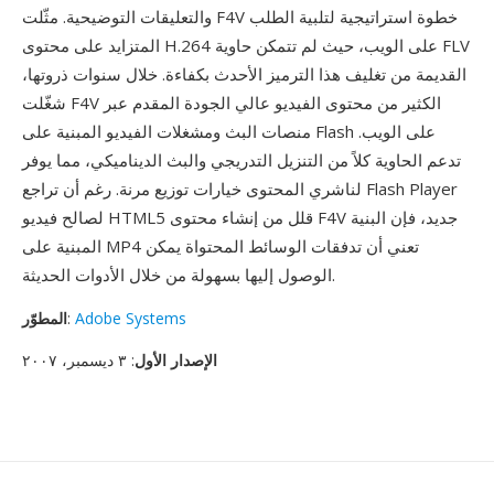
والتعليقات التوضيحية. مثّلت F4V خطوة استراتيجية لتلبية الطلب
المتزايد على محتوى H.264 على الويب، حيث لم تتمكن حاوية FLV
القديمة من تغليف هذا الترميز الأحدث بكفاءة. خلال سنوات ذروتها،
شغّلت F4V الكثير من محتوى الفيديو عالي الجودة المقدم عبر
منصات البث ومشغلات الفيديو المبنية على Flash على الويب.
تدعم الحاوية كلاً من التنزيل التدريجي والبث الديناميكي، مما يوفر
لناشري المحتوى خيارات توزيع مرنة. رغم أن تراجع Flash Player
لصالح فيديو HTML5 قلل من إنشاء محتوى F4V جديد، فإن البنية
المبنية على MP4 تعني أن تدفقات الوسائط المحتواة يمكن
الوصول إليها بسهولة من خلال الأدوات الحديثة.
Adobe Systems
:
المطوّر
الإصدار الأول
: ٣ ديسمبر، ٢٠٠٧