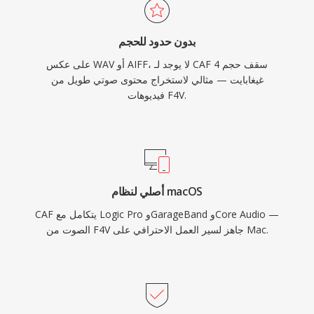
بدون حدود للحجم
على عكس WAV أو AIFF، لا يوجد لـ CAF سقف حجم 4
غيغابايت — مثالي لاستخراج محتوى صوتي طويل من
فيديوهات F4V.
أصلي لنظام macOS
CAF يتكامل مع Logic Pro وGarageBand وCore Audio —
الصوت من F4V جاهز لسير العمل الاحترافي على Mac.