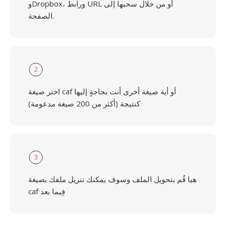
وDropbox، ورابط URL أو من خلال سحبها إلى
الصفحة.
2
اختر صيغة caf أو أية صيغة أخرى أنت بحاجةٍ إليها
كنتيجة (أكثر من 200 صيغة مدعومة)
3
هيا قُم بتحويل الملف وسوف يمكنك تنزيل ملفك بصيغة
caf فِيما بعد