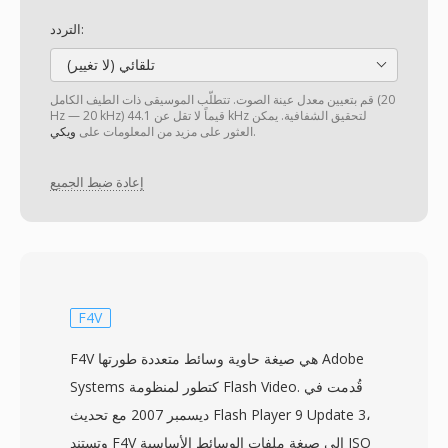
التردد:
تلقائي (لا تغيير)
قم بتعيين معدل عينة الصوت. تتطلّب الموسيقى ذات الطيف الكامل (20
Hz — 20 kHz) قيماً لا تقل عن 44.1 kHz لتحقيق الشفافية. يمكن
.
العثور على مزيد من المعلومات على
ويكي
إعادة ضبط الجميع
F4V
F4V هي صيغة حاوية وسائط متعددة طورتها Adobe
Systems كتطور لمنظومة Flash Video. قُدمت في
ديسمبر 2007 مع تحديث Flash Player 9 Update 3،
وتستند F4V إلى صيغة ملفات الوسائط الأساسية ISO