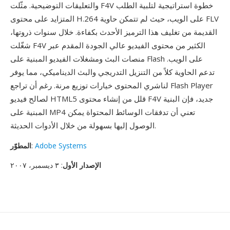
والتعليقات التوضيحية. مثّلت F4V خطوة استراتيجية لتلبية الطلب
المتزايد على محتوى H.264 على الويب، حيث لم تتمكن حاوية FLV
القديمة من تغليف هذا الترميز الأحدث بكفاءة. خلال سنوات ذروتها،
شغّلت F4V الكثير من محتوى الفيديو عالي الجودة المقدم عبر
منصات البث ومشغلات الفيديو المبنية على Flash على الويب.
تدعم الحاوية كلاً من التنزيل التدريجي والبث الديناميكي، مما يوفر
لناشري المحتوى خيارات توزيع مرنة. رغم أن تراجع Flash Player
لصالح فيديو HTML5 قلل من إنشاء محتوى F4V جديد، فإن البنية
المبنية على MP4 تعني أن تدفقات الوسائط المحتواة يمكن
الوصول إليها بسهولة من خلال الأدوات الحديثة.
Adobe Systems
:
المطوّر
الإصدار الأول
: ٣ ديسمبر، ٢٠٠٧