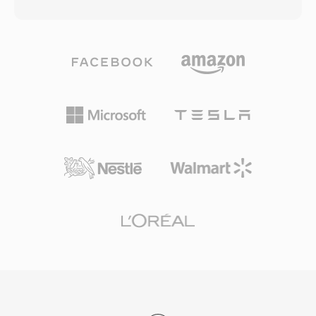
ضمن غلاف موحّد. تخزّن بنيته القائمة على الكتل
خيارات توزيع مرنة. رغم أن تراجع Flash Player
الصوت إلى جانب بيانات وصفية غنية تشمل مخططات
لصالح فيديو HTML5 قلل من إنشاء محتوى F4V
القنوات ومناطق العلامات والتعليقات التوضيحية
جديد، فإن البنية المبنية على MP4 تعني أن تدفقات
وبيانات MIDI. من أبرز مزاياه التعامل مع التسجيلات
الوسائط المحتواة يمكن الوصول إليها بسهولة من خلال
الطويلة جداً: يمكن للمذيعين ومسجّلي الميدان التقاط
الأدوات الحديثة.
ساعات من الصوت المستمر دون قيود حجمية. دعم
المرمّزات المتعددة هو نقطة قوة أخرى، حيث تعمل
حاوية واحدة سواء كان المحتوى صوتاً بدون فقدان
بدقة 24 بت/192 كيلوهرتز أو كلاماً مضغوطاً. يوفر
إطار عمل Core Audio من Apple دعماً أصلياً على
macOS وiOS، مما يضمن تشغيلاً منخفض زمن
الاستجابة في التطبيقات الاحترافية مثل Logic Pro
وFinal Cut Pro. لسير عمل منظومة Apple التي
تتطلب التنوع والقدرة على التوسع، يعد CAF خياراً
استثنائياً.