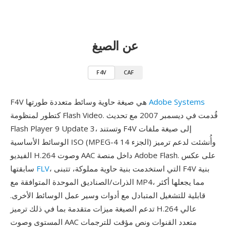
عن الصيغ
F4V
CAF
Adobe Systems
F4V هي صيغة حاوية وسائط متعددة طورتها
كتطور لمنظومة Flash Video. قُدمت في ديسمبر 2007 مع تحديث
Flash Player 9 Update 3، وتستند F4V إلى صيغة ملفات
الوسائط الأساسية ISO (MPEG-4 الجزء 14) وأُنشئت لدعم ترميز
الفيديو H.264 وصوت AAC داخل منصة Adobe Flash. على عكس
، التي استخدمت بنية حاوية مملوكة، تتبنى F4V بنية
FLV
سابقتها
الذرات/الصناديق الموحدة المتوافقة مع MP4، مما يجعلها أكثر
قابلية للتشغيل المتبادل مع أدوات وسير عمل الوسائط الأخرى.
تدعم الصيغة ميزات متقدمة بما في ذلك ترميز H.264 عالي
المستوى وصوت AAC متعدد القنوات ونص مؤقت للترجمات