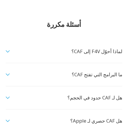
أسئلة مكررة
لماذا أحوّل F4V إلى CAF؟
ما البرامج التي تفتح CAF؟
هل لـ CAF حدود في الحجم؟
هل CAF حصري لـ Apple؟