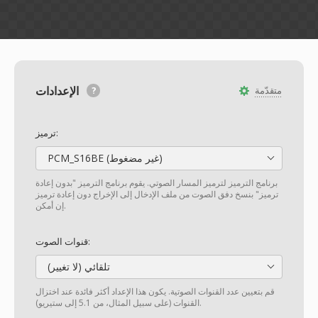
الإعدادات
متقدّمة
ترميز:
PCM_S16BE (غير مضغوط)
برنامج الترميز لترميز المسار الصوتي. يقوم برنامج الترميز "بدون إعادة
ترميز" بنسخ دفق الصوت من ملف الإدخال إلى الإخراج دون إعادة ترميز
إن أمكن.
قنوات الصوت:
تلقائي (لا تغيير)
قم بتعيين عدد القنوات الصوتية. يكون هذا الإعداد أكثر فائدة عند اختزال
القنوات (على سبيل المثال، من 5.1 إلى ستيريو).