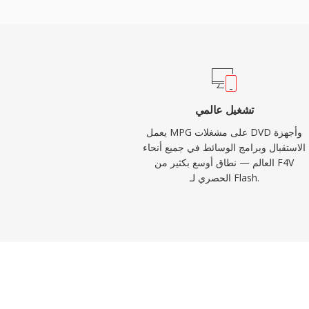
في الثانية، بينما تدعم ملفات MPG المشفرة بـ MPEG-2 دقة أعلى تصل
فترض هيكل تدفق البرنامج وسيلة تخزين موثوقة
 النقل المصمم للبث، مما يجعله فعالاً للتشغيل
 حزم استعادة الأخطاء. التوافق الواسع هو أحد
ة، حيث يمكن لأي مشغل وسائط تقريباً عبر جميع
ذه الملفات دون تثبيت ترميزات إضافية. يستمر
تشغيل عالمي
مصادفة MPG في محتوى الفيديو المؤرشف وتسجيلات المراقبة وسير عمل
يعمل MPG على مشغلات DVD وأجهزة
الفيديو الرقمي القديمة.
الاستقبال وبرامج الوسائط في جميع أنحاء
العالم — نطاق أوسع بكثير من F4V
الحصري لـ Flash.