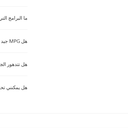
ما البرامج التي 
هل MPG جيد لأقراص DVD؟
هل تتدهور الج
هل يمكنني تح