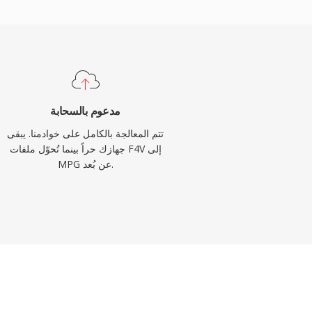
مدعوم بالسحابة
تتم المعالجة بالكامل على خوادمنا. يبقى
جهازك حراً بينما تُحوّل ملفات F4V إلى
MPG عن بُعد.