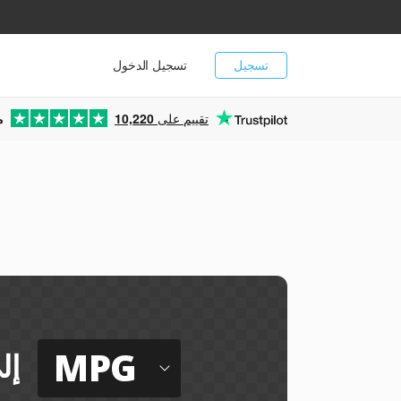
تسجيل
تسجيل الدخول
تقييم على
10,220
م
MPG
إل