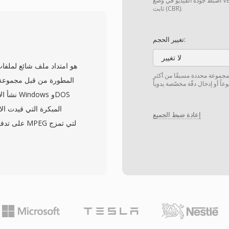
اضبط جودة الفيديو في وضع VBR. اختر "مخصّص" إذا كنت بحاجة إلى تعيين معدل بت
ثابت (CBR).
تغيير الحجم:
لا تغيير
الجودة المقدم ع
الويب. تدعم الحاوية كلاً 
 مجموعة محددة مسبقًا من أكثر
لناش
نشأ الا
المبكرة التي قيدت الا
إعادة ضبط الجميع
تدفقاً أولياً للفيديو وواحد
مع طوابع زمنية لل
التسعينيات والعقد الأ
الحوا