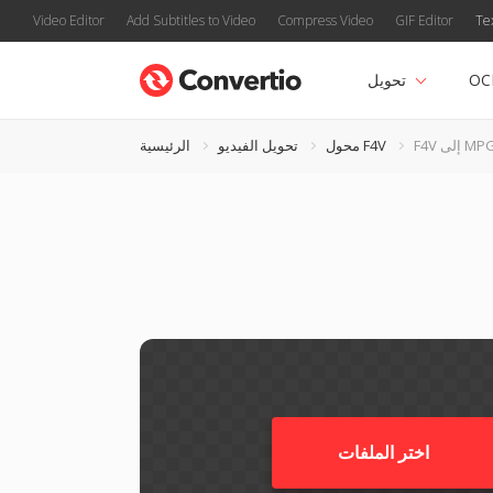
Video Editor
Add Subtitles to Video
Compress Video
GIF Editor
Te
OC
تحويل
F إلى MPG
محول F4V
تحويل الفيديو
الرئيسية
اختر الملفات