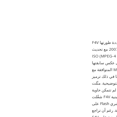
ديسمبر 2007 مع تحديث Flash Player 9 Update 3، وتستند F4V إلى صيغة ملفات الوسائط الأساسية
ISO (MPEG-4 الجزء 14) وأُنشئت لدعم ترميز الفيديو H.264 وصوت AAC داخل منصة Adobe Flash.
المتوافقة مع MP4، مما يجعلها أكثر قابلية للتشغيل المتبادل مع أدوات وسير عمل الوسائط الأخرى. تدعم
ى وصوت AAC متعدد القنوات ونص مؤقت
 لتلبية الطلب المتزايد على محتوى H.264
هذا الترميز الأحدث بكفاءة. خلال سنوات ذروتها،
شغّلت F4V الكثير من محتوى الفيديو عالي الجودة المقدم عبر منصات البث ومشغلات الفيديو المبنية
على Flash على الويب. تدعم الحاوية كلاً من التنزيل التدريجي والبث الديناميكي، مما يوفر لناشري
لح فيديو HTML5 قلل من إنشاء محتوى