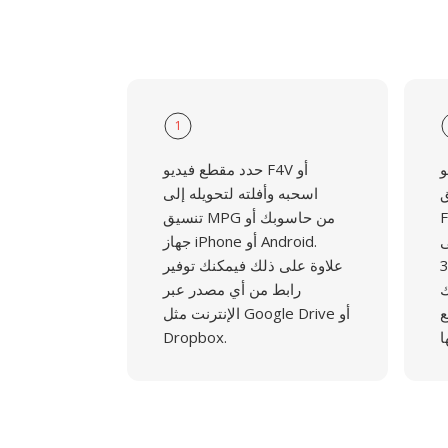
1
و
حدد مقطع فيديو F4V أو
ق
اسحبه وأفلته لتحويله إلى
م الأمر
تنسيق MPG من حاسوبك أو
ى
جهاز iPhone أو Android.
فيديو الـ37
علاوة على ذلك فيمكنك توفير
ك
رابط من أي مصدر عبر
ع
الإنترنت مثل Google Drive أو
Dropbox.