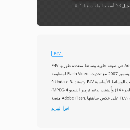
جيل
F4V
F4V هي صيغة حاوية وسائط متعددة طورتها Adobe Systems كتطور
لمنظومة Flash Video. قُدمت في ديسمبر 2007 مع تحديث Flash Player
9 Update 3، وتستند F4V إلى صيغة ملفات الوسائط الأساسية ISO
(MPEG-4 الجزء 14) وأُنشئت لدعم ترميز الفيديو H.264 وصوت AAC داخل
منصة Adobe Flash. على عكس سابقتها FLV، التي استخدمت بنية حاوية
مملوكة، تتبنى F4V بنية الذرات/الصناديق الموحدة المتوافقة مع MP4، مما
اقرأ المزيد
ل المتبادل مع أدوات وسير عمل الوسائط الأخرى.
تدعم الصيغة ميزات متقدمة بما في ذلك ترميز H.264 عالي المستوى