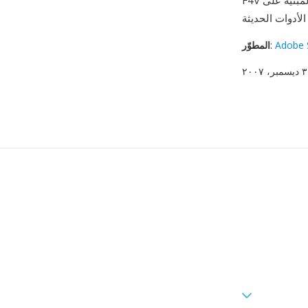
F4V جديد، فإن البنية المبنية على MP4 تعني أن تدفقات الوسائط المحتواة يمكن الوصول إليها بسهولة
Adobe 
:
المطوّر
٢٠