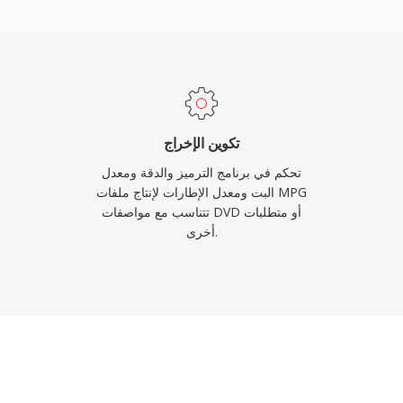
إلى الوضوح الكامل. ي
نسبياً، على عكس متغير تدفق
القائم على الملفات دون حمل
نقاط القوة الدائمة للصيغ
أنظمة التشغيل فك تشفير ه
تكوين الإخراج
تحكم في برنامج الترميز والدقة ومعدل
البت ومعدل الإطارات لإنتاج ملفات MPG
تتناسب مع مواصفات DVD أو متطلبات
أخرى.