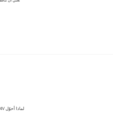
لماذا أحوّل F4V إلى MPG؟