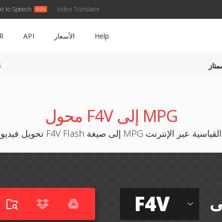
xt to Speech
Video Translator
Help
الأسعار
API
R
متاز
4V
محول F4V إلى MPG
تحويل فيديو F4V Flash إلى صيغة MPG القياسية عبر الإنترنت
F4V
ى