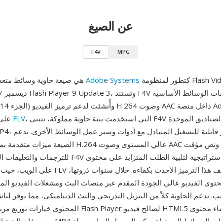
عن الصيغ
F4V
MPG
كتطور لمنظومة Flash Video. قُدمت في
Adobe Systems
F4V هي صيغة حاوية وسائط متعددة طورتها
، التي استخدمت بنية حاوية مملوكة، تتبنى F4V بنية الذرات/الصناديق الموحدة
FLV
على عكس سابقتها
الصيغة ميزات متقدمة بما في ذلك ترميز H.264 عالي المستو
للترجمات والتعليقات التوضيحية. مثّلت F4V خطوة استراتيجية
على الويب، حيث لم تتمكن حاوية FLV القديمة من تغليف 
المحتوى خيارات توزيع مرنة. رغم أن تراجع Flash Player لصا