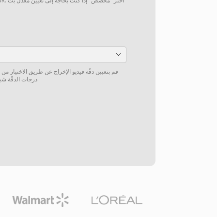
قم بتعيين دقّة فيديو الإخراج عن طريق الاختيار من
درجات الدقّة شيوعاً أو إدخال دقّة مخصّصة يدوياً.