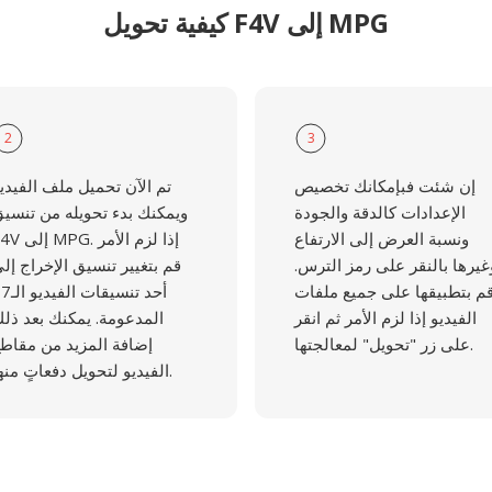
كيفية تحويل F4V إلى MPG
2
3
إن شئت فبإمكانك تخصيص
تم الآن تحميل ملف الفيدي
الإعدادات كالدقة والجودة
ويمكنك بدء تحويله من تنسي
ونسبة العرض إلى الارتفاع
F4V إلى MPG. إذا لز
غيرها بالنقر على رمز الترس.
قم بتغيير تنسيق الإخراج إل
م بتطبيقها على جميع ملفات
أحد تنسيقات ال
الفيديو إذا لزم الأمر ثم انقر
المدعومة. يمكنك بعد ذل
على زر "تحويل" لمعالجتها.
إضافة المزيد من مقاط
الفيديو لتحويل دفعاتٍ منها.