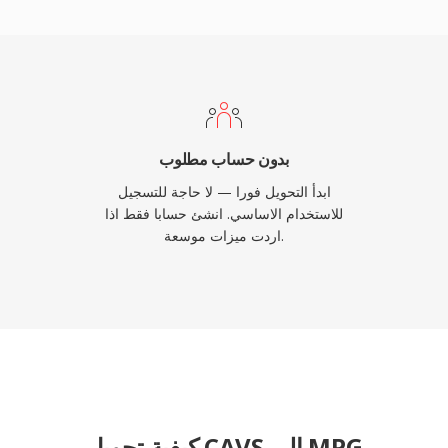
إلى الوضوح الكامل. ي
نسبياً، على عكس متغير تدفق
القائم على الملفات دون حمل
نقاط القوة الدائمة للصيغ
أنظمة التشغيل فك تشفير ه
بدون حساب مطلوب
ابدأ التحويل فورا — لا حاجة للتسجيل
للاستخدام الاساسي. انشئ حسابا فقط اذا
اردت ميزات موسعة.
كيفية تحويل CAVS إلى MPG