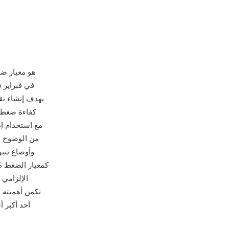
CAVS (معيار الصوت والفيد
بهدف إنشاء تق
دون الاعتماد على ترميزات مرخصة أجنبياً. يحقق CAVS، ا
من الوضوح ال
الإلزامي 
أحد أكبر أ