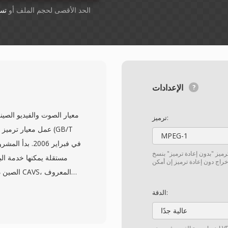
أسقِط الملفات هنا. 1 GB الحد الأقصى لحجم الملف أو
تس
الإعدادات
ترميز:
عمل معيار ترميز ال
MPEG-1
لترميز "بدون إعادة ترميز" بنسخ
مستقلة يمكنها خدمة الب
الصين دون
الدقة:
اختراع أبسط بتكاليف 
عالية جدًا
الوضوح القياسي إلى ال