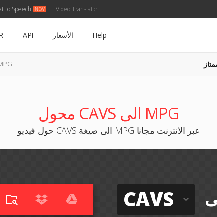
xt to Speech
Video Translator
Help
الأسعار
API
R
متاز
CAVS إلى G
محول CAVS الى MPG
حول فيديو CAVS الى صيغة MPG عبر الانترنت مجانا
CAVS
ى