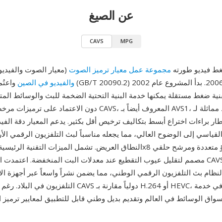
عن الصيغ
CAVS
MPG
يو الصيني) هو معيار ضغط فيديو طورته
مجموعة عمل معيار ترميز الصوت
والفيديو في الصين
واعتُمد كمعيار وطني
نية ضغط مستقلة يمكنها خدمة البنية التحتية الضخمة للبث والوسائط الم
لمعروف أيضاً بـ AVS1، كفاءة ضغط مماثلة لـ
قياسي إلى الوضوح العالي، مما يجعله مناسباً لبث التلفزيون الرقمي ال
مصمم لتقليل عيوب التقطيع عند معدلات البت المنخفضة. اعتمدت الحكومة الصينية 
لنظام بث التلفزيون الرقمي الوطني، مما يضمن نشراً واسعاً عبر أجهزة ال
التلفزيون في البلاد. رغم محدودية اعتماد CAVS دولياً مقارنة 
سواق الوسائط في العالم وتقديم بديل وطني قابل للتطبيق لمعايير ترميز ال