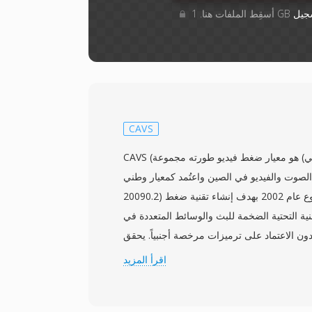
جيل
CAVS
CAVS (معيار الصوت والفيديو الصيني) هو معيار ضغط فيديو طورته مجموعة
صوت والفيديو في الصين واعتُمد كمعيار وطني (GB/T
20090.2) في فبراير 2006. بدأ المشروع عام 2002 بهدف إنشاء تقنية ضغط
نية التحتية الضخمة للبث والوسائط المتعددة في
 الاعتماد على ترميزات مرخصة أجنبياً. يحقق CAVS، المعروف
أيضاً بـ AVS1، كفاءة ضغط مماثلة لـ H.264/AVC مع استخدام إطار براءات
اقرأ المزيد
ترخيص أقل بكثير. يدعم المعيار دقة الفيديو من
وضوح العالي، مما يجعله مناسباً لبث التلفزيون