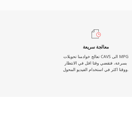
في الثانية، بينما تدعم ملفات MPG المشفرة بـ MPEG-2 دقة أعلى تصل
فترض هيكل تدفق البرنامج وسيلة تخزين موثوقة
 النقل المصمم للبث، مما يجعله فعالاً للتشغيل
 حزم استعادة الأخطاء. التوافق الواسع هو أحد
ة، حيث يمكن لأي مشغل وسائط تقريباً عبر جميع
ذه الملفات دون تثبيت ترميزات إضافية. يستمر
معالجة سريعة
مصادفة MPG في محتوى الفيديو المؤرشف وتسجيلات المراقبة وسير عمل
تعالج خوادمنا تحويلات CAVS الى MPG
الفيديو الرقمي القديمة.
بسرعة، فتقضي وقتا اقل في الانتظار
ووقتا اكثر في استخدام الفيديو المحول.