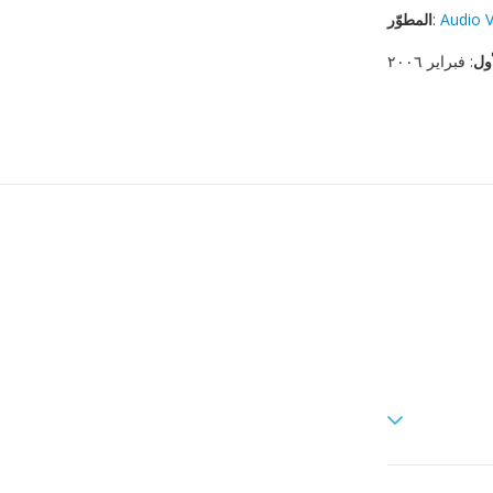
Audio 
:
المطوّر
أول
: فبراير ٢٠٠٦