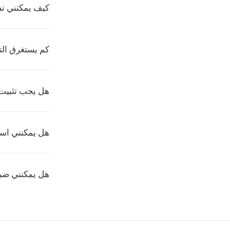
كيف يمكنني تشغ
كم يستغرق ال
هل يجب تثبيت 
هل يمكنني اس
هل يمكنني ضبط