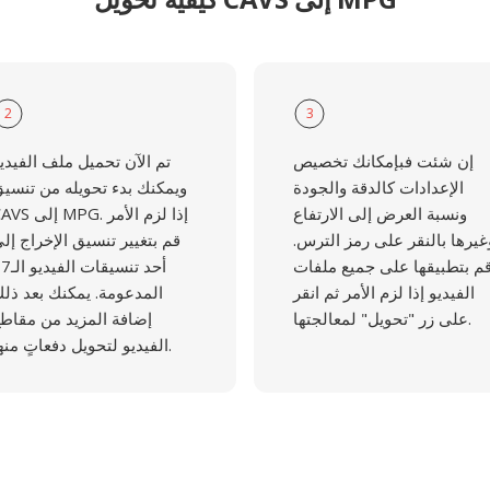
2
3
إن شئت فبإمكانك تخصيص
تم الآن تحميل ملف الفيدي
الإعدادات كالدقة والجودة
ويمكنك بدء تحويله من تنسي
ونسبة العرض إلى الارتفاع
CAVS إلى MPG. إذا لزم 
غيرها بالنقر على رمز الترس.
قم بتغيير تنسيق الإخراج إل
م بتطبيقها على جميع ملفات
أحد تنسيقات ال
الفيديو إذا لزم الأمر ثم انقر
المدعومة. يمكنك بعد ذل
على زر "تحويل" لمعالجتها.
إضافة المزيد من مقاط
الفيديو لتحويل دفعاتٍ منها.