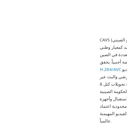
 (GB/T 20090.2) في فبراير 2006. بدأ المشروع عام 2002
تعددة في الصين
مع استخدام إطار براءات اختراع أبسط بتكاليف ترخيص أقل بكثير. يدعم المعيار دقة الفيديو
H.264/AVC
أرضي والبث عبر
النطاق العريض. تشمل الميزات التقنية الرئيسية تحويلات كتل 8x8 وأوضاع تنبؤ متعددة ومرشح حلقي
CAVS كمعيار الضغط
استقبال وأجهزة
بـ H.264 أو HEVC، تكمن أهميته في خدمة
فيديو المهيمنة
عالمياً.