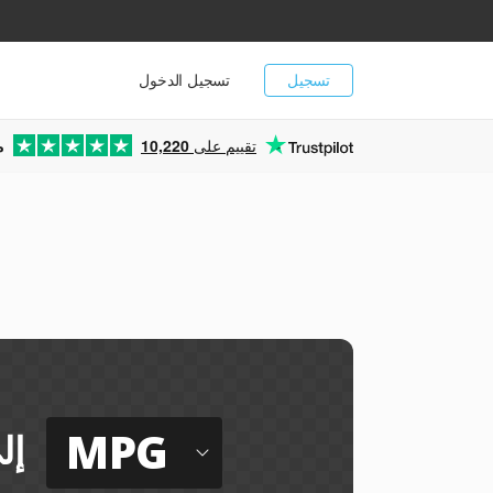
تسجيل
تسجيل الدخول
تقييم على
10,220
م
MPG
إل