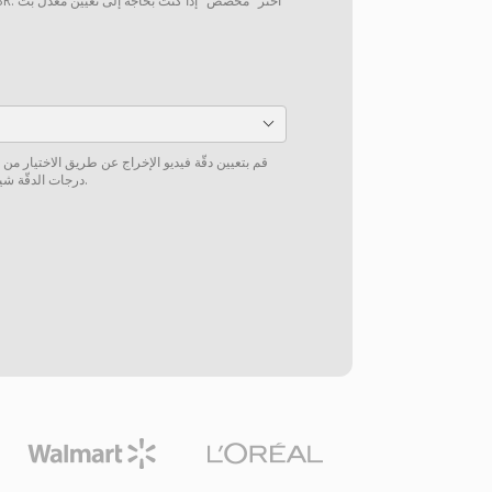
قم بتعيين دقّة فيديو الإخراج عن طريق الاختيار من
درجات الدقّة شيوعاً أو إدخال دقّة مخصّصة يدوياً.