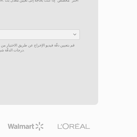
قم بتعيين دقّة فيديو الإخراج عن طريق الاختيار من
درجات الدقّة شيوعاً أو إدخال دقّة مخصّصة يدوياً.