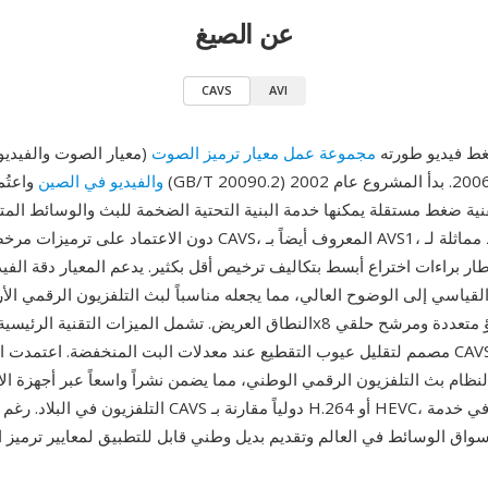
عن الصيغ
CAVS
AVI
يو الصيني) هو معيار ضغط فيديو طورته
مجموعة عمل معيار ترميز الصوت
والفيديو في الصين
واعتُمد كمعيار وطني
نية ضغط مستقلة يمكنها خدمة البنية التحتية الضخمة للبث والوسائط الم
لمعروف أيضاً بـ AVS1، كفاءة ضغط مماثلة لـ
قياسي إلى الوضوح العالي، مما يجعله مناسباً لبث التلفزيون الرقمي ال
مصمم لتقليل عيوب التقطيع عند معدلات البت المنخفضة. اعتمدت الحكومة الصينية 
لنظام بث التلفزيون الرقمي الوطني، مما يضمن نشراً واسعاً عبر أجهزة ال
التلفزيون في البلاد. رغم محدودية اعتماد CAVS دولياً مقارنة 
سواق الوسائط في العالم وتقديم بديل وطني قابل للتطبيق لمعايير ترميز ال