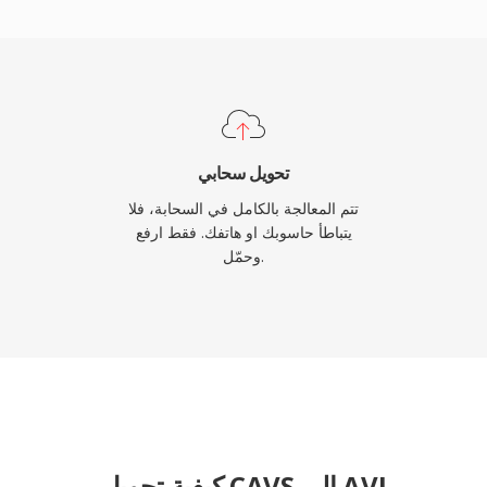
ومع ذلك، تحتوي المواص
ملف يبلغ 
لمعدلات الإطارات المت
المعترف بها عالمياً و
تحويل سحابي
الوسائط وأدوات التحرير عبر جميع أنظمة التشغيل الرئيسية.
تتم المعالجة بالكامل في السحابة، فلا
يتباطأ حاسوبك او هاتفك. فقط ارفع
وحمّل.
كيفية تحويل CAVS إلى AVI