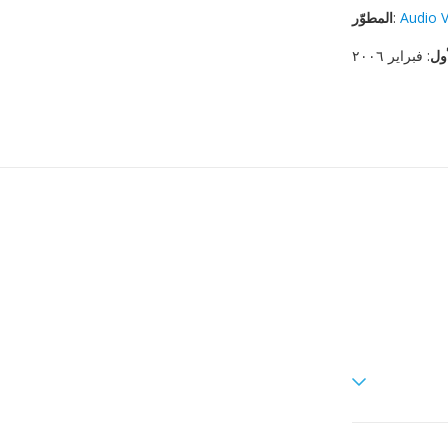
Audio 
:
المطوّر
أول
: فبراير ٢٠٠٦