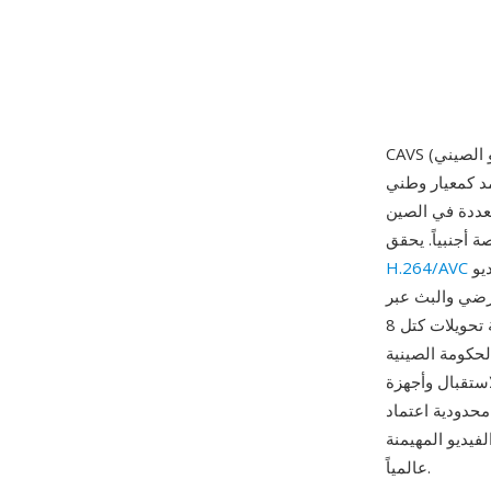
 (GB/T 20090.2) في فبراير 2006. بدأ المشروع عام 2002
تعددة في الصين
مع استخدام إطار براءات اختراع أبسط بتكاليف ترخيص أقل بكثير. يدعم المعيار دقة الفيديو
H.264/AVC
أرضي والبث عبر
النطاق العريض. تشمل الميزات التقنية الرئيسية تحويلات كتل 8x8 وأوضاع تنبؤ متعددة ومرشح حلقي
CAVS كمعيار الضغط
استقبال وأجهزة
بـ H.264 أو HEVC، تكمن أهميته في خدمة
فيديو المهيمنة
عالمياً.