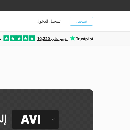
تسجيل
تسجيل الدخول
تقييم على
10,220
م
AVI
إل