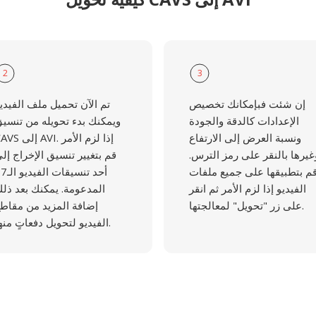
2
3
إن شئت فبإمكانك تخصيص
تم الآن تحميل ملف الفيدي
الإعدادات كالدقة والجودة
ويمكنك بدء تحويله من تنسي
ونسبة العرض إلى الارتفاع
CAVS إلى AVI. إذا لزم 
غيرها بالنقر على رمز الترس.
قم بتغيير تنسيق الإخراج إل
م بتطبيقها على جميع ملفات
أحد تنسيقات ال
الفيديو إذا لزم الأمر ثم انقر
المدعومة. يمكنك بعد ذل
على زر "تحويل" لمعالجتها.
إضافة المزيد من مقاط
الفيديو لتحويل دفعاتٍ منها.