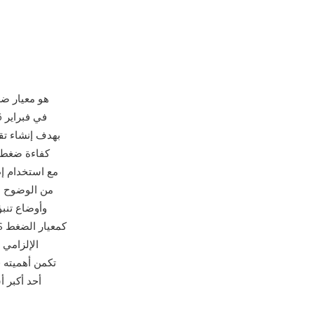
CAVS (معيار الصوت والفيد
بهدف إنشاء تق
دون الاعتماد على ترميزات مرخصة أجنبياً. يحقق CAVS، ا
من الوضوح ال
الإلزامي 
أحد أكبر أ