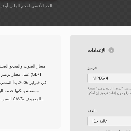
أسقِط الملفات هنا. 1 GB الحد الأقصى لحجم الملف أو
تس
الإعدادات
ترميز:
عمل معيار ترميز ال
MPEG-4
لترميز "بدون إعادة ترميز" بنسخ
مستقلة يمكنها خدمة الب
الصين دون
الدقة:
اختراع أبسط بتكاليف 
عالية جدًا
الوضوح القياسي إلى ال