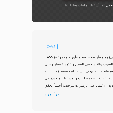
جيل
CAVS
CAVS (معيار الصوت والفيديو الصيني) هو معيار ضغط فيديو طورته مجموعة
صوت والفيديو في الصين واعتُمد كمعيار وطني (GB/T
20090.2) في فبراير 2006. بدأ المشروع عام 2002 بهدف إنشاء تقنية ضغط
نية التحتية الضخمة للبث والوسائط المتعددة في
 الاعتماد على ترميزات مرخصة أجنبياً. يحقق CAVS، المعروف
أيضاً بـ AVS1، كفاءة ضغط مماثلة لـ H.264/AVC مع استخدام إطار براءات
اقرأ المزيد
ترخيص أقل بكثير. يدعم المعيار دقة الفيديو من
وضوح العالي، مما يجعله مناسباً لبث التلفزيون