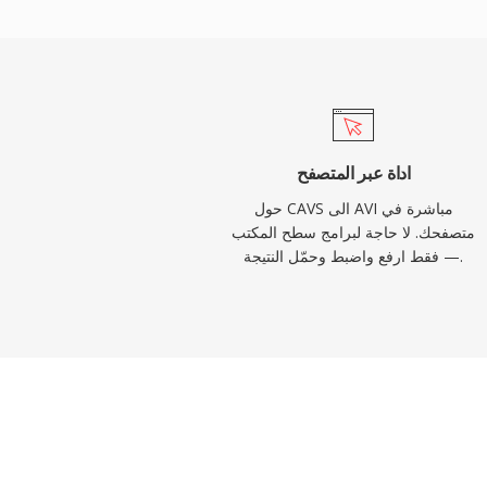
فات الأصلية على قيود، بما في ذلك سقف حجم
2 جيجابايت في التطبيقات القديمة وعدم وجود دعم أصلي
غيرة أو صيغ الترجمة المتقدمة. عالجت امتدادات
OpenDML (AVI 2.0) قيد الحجم بالسماح للملفات بتجاوز الحد الأصلي. رغم
مرور عقود على إنشائها، تظل AVI واحدة من أكثر صيغ الوسائط المتعددة
لا تزال مدعومة على نطاق واسع من قبل مشغلات
اداة عبر المتصفح
حول CAVS الى AVI مباشرة في
متصفحك. لا حاجة لبرامج سطح المكتب
— فقط ارفع واضبط وحمّل النتيجة.