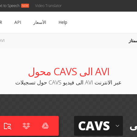
xt to Speech
Video Translator
Help
الأسعار
API
R
متاز
CAVS إلى 
محول CAVS الى AVI
حول تسجيلات CAVS الى فيديو AVI عبر الانترنت
CAVS
ى