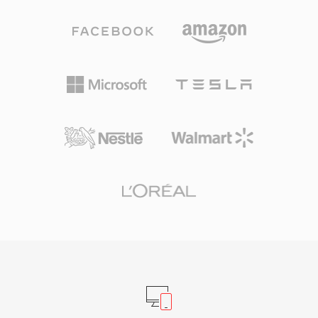
البسيطة (OP1a) إلى قوائم التشغيل المعقدة متعددة
وXvid وH.264 الحديثة. ساهمت هذه المرونة في
العناصر. يدعم مصنعو معدات البث الكبرى وأنظمة
الاعتماد الواسع عبر الحواسيب الشخصية طوال
سير العمل القائمة على الملفات MXF بشكل شامل،
التسعينيات والعقد الأول من الألفية الثالثة. من
وتعمل كصيغة تبادل لمعايير مثل AS-02 وAS-11
الخصائص الملحوظة البنية الداخلية المباشرة التي
المستخدمة في البث.
تجعل ملفات AVI سهلة التحرير والمعالجة نسبياً على
مستوى البيانات الثنائية مقارنة بالحاويات الحديثة الأكثر
تعقيداً. تدعم AVI أيضاً مسارات صوت متعددة، مما يتيح
المحتوى متعدد اللغات داخل ملف واحد. ومع ذلك،
تحتوي المواصفات الأصلية على قيود، بما في ذلك
سقف حجم ملف يبلغ 2 جيجابايت في التطبيقات
القديمة وعدم وجود دعم أصلي لمعدلات الإطارات
المتغيرة أو صيغ الترجمة المتقدمة. عالجت امتدادات
OpenDML (AVI 2.0) قيد الحجم بالسماح للملفات
بتجاوز الحد الأصلي. رغم مرور عقود على إنشائها،
تظل AVI واحدة من أكثر صيغ الوسائط المتعددة
المعترف بها عالمياً ولا تزال مدعومة على نطاق واسع