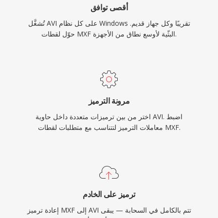
أقصى توافق
من قبل مشغلات الوسائط وأدوات التحرير عبر جميع
تُشغَّل AVI على كل نظام Windows تقريبًا وكل جهاز قديم.
أنظمة التشغيل الرئيسية.
حوّل لقطات MXF البثّية لأوسع نطاق من الأجهزة.
مرونة الترميز
اختر من بين ترميزات متعددة داخل حاوية AVI. اضبط
معاملات الترميز لتتناسب مع متطلبات لقطات MXF.
ترميز على الخادم
إعادة ترميز MXF إلى AVI تتم بالكامل في السحابة — يبقى