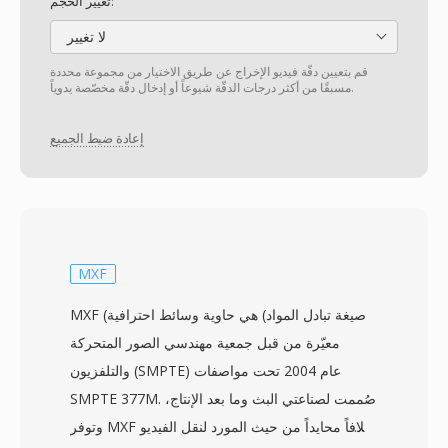
تغيير الحجم:
لا تغيير
قم بتعيين دقّة فيديو الإخراج عن طريق الاختيار من مجموعة محددة
مسبقًا من أكثر درجات الدقّة شيوعاً أو إدخال دقّة مخصّصة يدوياً.
إعادة ضبط الجميع
MXF
MXF (صيغة تبادل المواد) هي حاوية وسائط احترافية
معيّرة من قبل جمعية مهندسي الصور المتحركة
والتلفزيون (SMPTE) عام 2004 تحت مواصفات
SMPTE 377M. صُممت لصناعتي البث وما بعد الإنتاج،
وتوفر MXF غلافاً محايداً من حيث المورد لنقل الفيديو