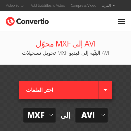
المزيد
Compress Video
Add Subtitles to Video
Video Editor
محوّل MXF إلى AVI
تحويل تسجيلات MXF البثّية إلى فيديو AVI
اختر الملفات
MXF
AVI
إلى