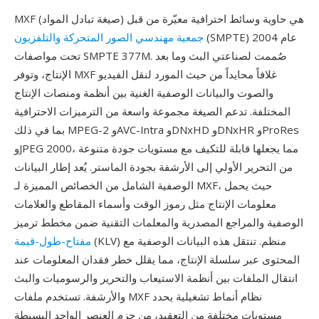
MXF (صيغة تبادل المواد) هي حاوية وسائط احترافية معيّرة من قبل
(SMPTE) عام 2004
جمعية مهندسي الصور المتحركة والتلفزيون
تحت مواصفات SMPTE 377M. صُممت لصناعتي البث وما بعد
الإنتاج، وتوفر MXF غلافاً محايداً من حيث المورد لنقل الفيديو
والصوت والبيانات الوصفية الغنية بين أنظمة ومنصات الإنتاج
المختلفة. تدعم الصيغة مجموعة واسعة من الترميزات الاحترافية
بما في ذلك MPEG-2 وAVC-Intra وDNxHD وDNxHR وProRes
وJPEG 2000، مما يجعلها قابلة للتكيف مع مستويات جودة متنوعة
من التحرير الأولي إلى الأرشفة بجودة الماستر. يُعد إطار البيانات
الوصفية الشامل من الخصائص المميزة لـ MXF، حيث يحمل
معلومات الإنتاج مثل رموز الوقت وأسماء المقاطع والعلامات
الوصفية والمراجع المصدرية والمعلمات التقنية ضمن مخطط ترميز
(KLV) منظم. تنتقل هذه البيانات الوصفية مع
مفتاح-طول-قيمة
المحتوى عبر سلسلة الإنتاج، مما يقلل خطر فقدان المعلومات عند
انتقال الملفات بين أنظمة الاستيعاب والتحرير والرسوميات والبث
والأرشفة. تستخدم ملفات MXF نظام أنماط تشغيلية يحدد
مستويات مختلفة من التعقيد، من حزم العنصر الواحد البسيطة